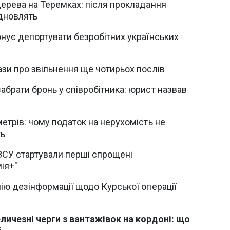
дерева на Теремках: після прокладання
ідновлять
нує депортувати безробітних українських
зи про звільнення ще чотирьох послів
брати бронь у співробітника: юрист назвав
етрів: чому податок на нерухомість не
ть
ЗСУ стартували перші спрощені
ія+"
ію дезінформації щодо Курської операції
личезні черги з вантажівок на кордоні: що