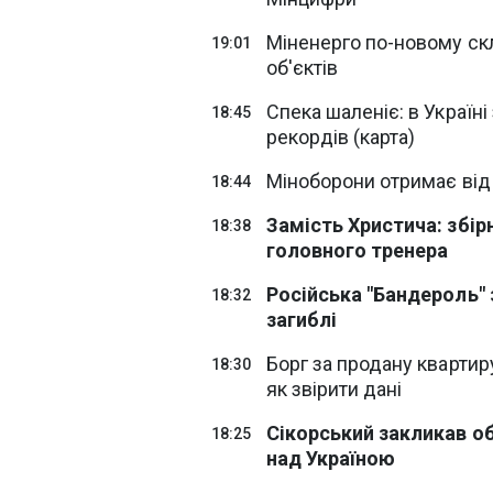
Міненерго по-новому ск
19:01
об'єктів
Спека шаленіє: в Україн
18:45
рекордів (карта)
Міноборони отримає від 
18:44
Замість Христича: збір
18:38
головного тренера
Російська "Бандероль" 
18:32
загиблі
Борг за продану квартир
18:30
як звірити дані
Сікорський закликав о
18:25
над Україною