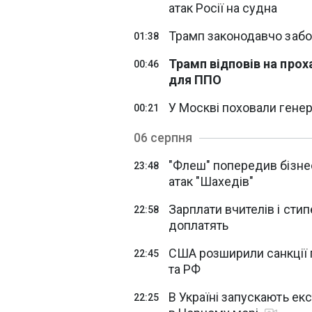
атак Росії на судна
Трамп законодавчо забо
01:38
Трамп відповів на прох
00:46
для ППО
У Москві поховали генер
00:21
06 серпня
"Флеш" попередив бізнес
23:48
атак "Шахедів"
Зарплати вчителів і стип
22:58
доплатять
США розширили санкції п
22:45
та РФ
В Україні запускають ек
22:25