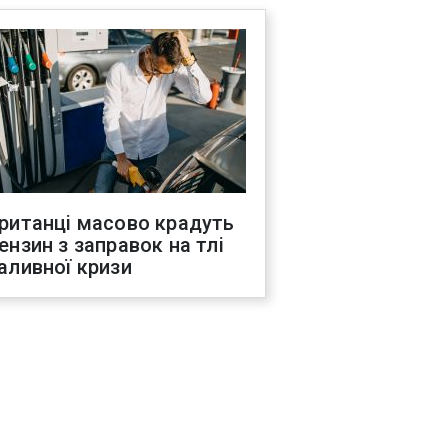
ританці масово крадуть
ензин з заправок на тлі
аливної кризи