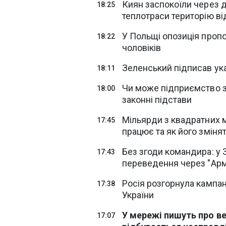
Киян заспокоїли через 
18:25
теплотраси територію в
У Польщі опозиція пропо
18:22
чоловіків
Зеленський підписав ука
18:11
Чи може підприємство за
18:00
законні підстави
Мільярди з квадратних м
17:45
працює та як його зміня
Без згоди командира: у 
17:43
переведення через "Арм
Росія розгорнула кампан
17:38
України
У мережі пишуть про ве
17:07