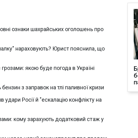
ловні ознаки шахрайських оголошень про
налку" нараховують? Юрист пояснила, що
 грозами: якою буде погода в Україні
Б
б
п
 бензин з заправок на тлі паливної кризи
 удари Росії й "ескалацію конфлікту на
лами: кому зарахують додатковий стаж у