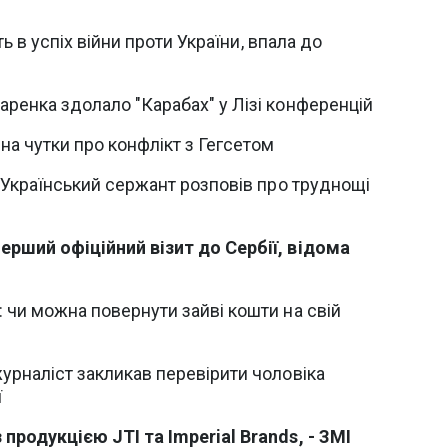
ять в успіх війни проти України, впала до
ренка здолало "Карабах" у Лізі конференцій
на чутки про конфлікт з Гегсетом
. Український сержант розповів про труднощі
ерший офіційний візит до Сербії, відома
 чи можна повернути зайві кошти на свій
урналіст закликав перевірити чоловіка
ї
продукцією JTI та Imperial Brands, - ЗМІ