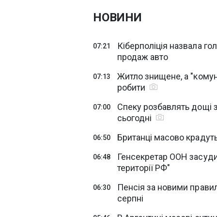
НОВИНИ
Кіберполіція назвала го
07:21
продаж авто
Житло знищене, а "кому
07:13
робити
Спеку розбавлять дощі з
07:00
сьогодні
Британці масово крадуть
06:50
Генсекретар ООН засудив
06:48
території РФ"
Пенсія за новими прави
06:30
серпні