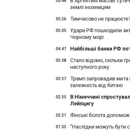
В Аргентині масові сути
05:46
землі іноземцям
Тимчасово не працюєте?
05:26
Удари РФ пошкодили акти
05:05
Чорному морі
Найбільші банки РФ поте
04:47
Стало відомо, скільки г
03:58
наступного року
Трамп запровадив мита 
03:37
залежність від Китаю
В Німеччині спростувал
02:55
Лейпцигу
Фінські болота допоможу
02:31
"Наслідки можуть бути с
01:53