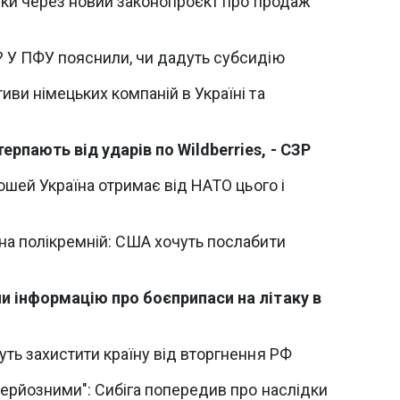
чки через новий законопроєкт про продаж
 У ПФУ пояснили, чи дадуть субсидію
ви німецьких компаній в Україні та
рпають від ударів по Wildberries, - СЗР
рошей Україна отримає від НАТО цього і
на полікремній: США хочуть послабити
и інформацію про боєприпаси на літаку в
ть захистити країну від вторгнення РФ
ерйозними": Сибіга попередив про наслідки