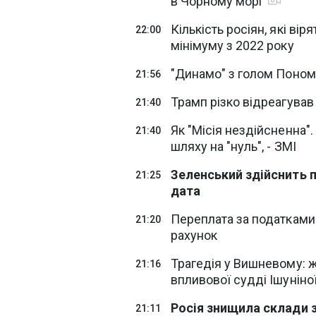
в Чорному морі
Кількість росіян, які вір
22:00
мінімуму з 2022 року
"Динамо" з голом Понома
21:56
Трамп різко відреагував 
21:40
Як "Місія нездійсненна"
21:40
шляху на "нуль", - ЗМІ
Зеленський здійснить п
21:25
дата
Переплата за податками:
21:20
рахунок
Трагедія у Вишневому: ж
21:16
впливової судді Ішуніно
Росія знищила склади з 
21:11