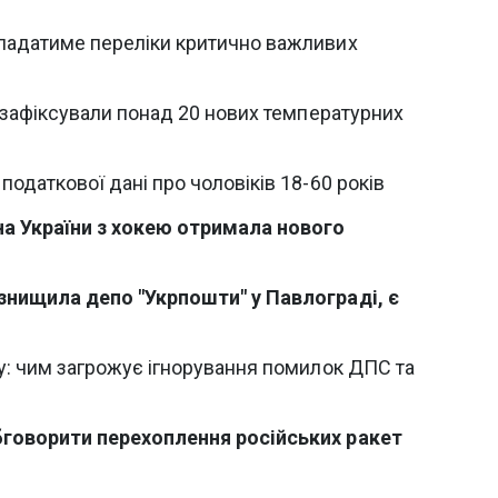
ладатиме переліки критично важливих
і зафіксували понад 20 нових температурних
податкової дані про чоловіків 18-60 років
на України з хокею отримала нового
знищила депо "Укрпошти" у Павлограді, є
у: чим загрожує ігнорування помилок ДПС та
бговорити перехоплення російських ракет