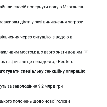
айшли спосіб повернути воду в Марганець
пасажирам діяти у разі виникнення загрози
ільнення через ситуацію із водою в
важливим мостом: що варто знати водіям
к нафти, але це ненадовго, - Reuters
дготувати спеціальну санкційну операцію
ть за заволодіння 9,2 млрд грн
цького пояснень щодо нової голови