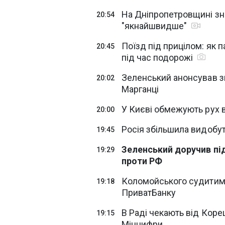
На Дніпропетровщині зн
20:54
"якнайшвидше"
Поїзд під прицілом: як 
20:45
під час подорожі
Зеленський анонсував зв
20:02
Марганці
У Києві обмежують рух 
20:00
Росія збільшила видобуто
19:45
Зеленський доручив пі
19:29
проти РФ
Коломойського судитиму
19:18
ПриватБанку
В Раді чекають від Коре
19:15
Мінцифри