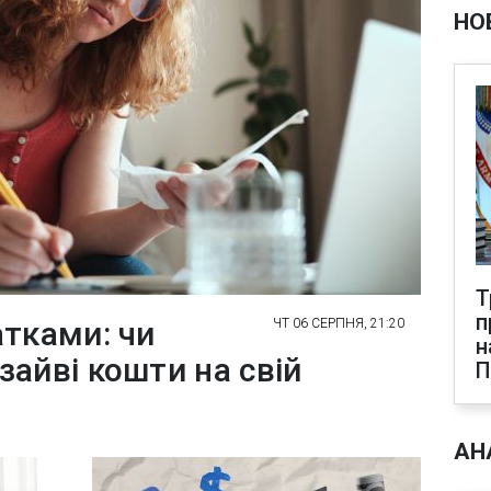
НО
Т
п
атками: чи
ЧТ 06 СЕРПНЯ, 21:20
н
айві кошти на свій
АН