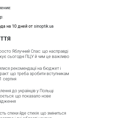
ение:
р:
да на 10 дней от
sinoptik.ua
ТТЯ
росто Яблучний Спас: що насправді
кує сьогодні ПЦУ й чим це важливо
илися рекомендації на бюджет і
ракт: що треба зробити вступникам
1 серпня
лення до українців у Польщі
юється: що показало нове
лідження
сть спеки йде стихія: що зміниться