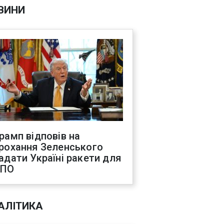
ВИНИ
рамп відповів на
рохання Зеленського
адати Україні ракети для
ППО
АЛІТИКА