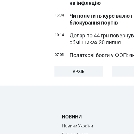
на інфляцію
Чи полетить курс валют
15:34
блокування портів
Долар по 44 грн повернув
10:14
обмінниках 30 липня
Податкові борги у ФОП: я
07:05
АРХІВ
29 липня
Долар пішов униз: курс НБ
16:28
серпні
НОВИНИ
Новини України