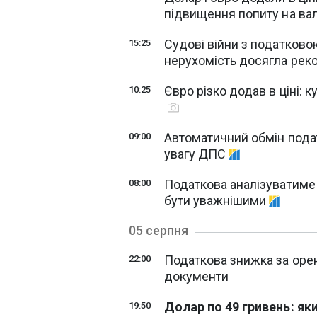
підвищення попиту на в
Судові війни з податковою
15:25
нерухомість досягла рек
Євро різко додав в ціні: 
10:25
Автоматичний обмін пода
09:00
увагу ДПС
Податкова аналізуватиме 
08:00
бути уважнішими
05 серпня
Податкова знижка за орен
22:00
документи
Долар по 49 гривень: як
19:50