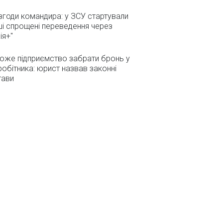
згоди командира: у ЗСУ стартували
і спрощені переведення через
ія+"
оже підприємство забрати бронь у
робітника: юрист назвав законні
тави