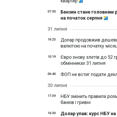
квартир
Бензин стане головним р
07:30
на початок серпня
31 липня
Долар продовжив дешевша
16:23
валютою на початку міся
Євро знову злетів до 52 г
10:19
обмінниках 31 липня
ФОП не встиг подати дек
06:40
30 липня
НБУ змінить правила розм
17:39
банків і гривні
Долар упав: курс НБУ на
16:30