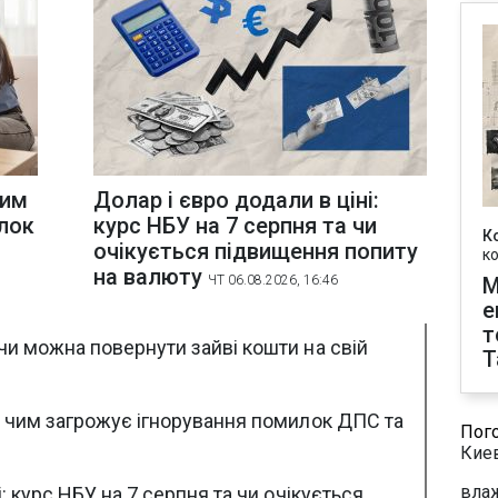
чим
Долар і євро додали в ціні:
лок
курс НБУ на 7 серпня та чи
К
очікується підвищення попиту
к
на валюту
ЧТ 06.08.2026, 16:46
М
е
т
чи можна повернути зайві кошти на свій
T
: чим загрожує ігнорування помилок ДПС та
Пог
Кие
влаж
і: курс НБУ на 7 серпня та чи очікується