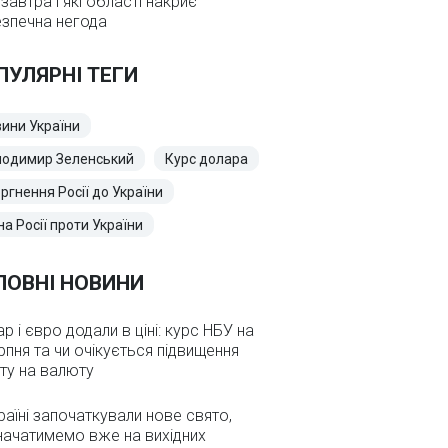
завтра і які області накриє
зпечна негода
ПУЛЯРНІ ТЕГИ
ини України
лодимир Зеленський
Курс долара
ргнення Росії до України
на Росії проти України
ЛОВНІ НОВИНИ
р і євро додали в ціні: курс НБУ на
рпня та чи очікується підвищення
ту на валюту
раїні започаткували нове свято,
начатимемо вже на вихідних