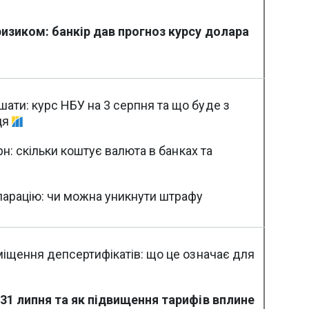
изиком: банкір дав прогноз курсу долара
ти: курс НБУ на 3 серпня та що буде з
ця
рн: скільки коштує валюта в банках та
ларацію: чи можна уникнути штрафу
іщення депсертифікатів: що це означає для
 31 липня та як підвищення тарифів вплине