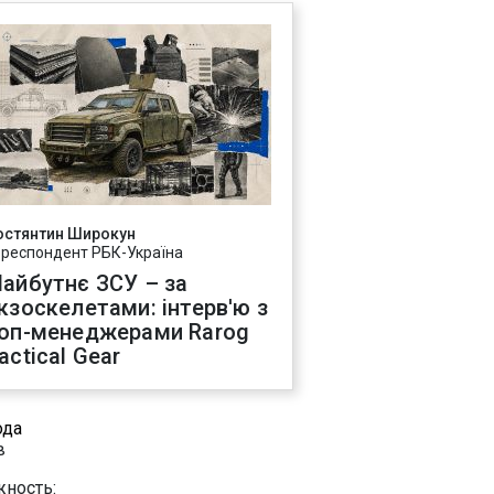
остянтин Широкун
ореспондент РБК-Україна
айбутнє ЗСУ – за
кзоскелетами: інтерв'ю з
оп-менеджерами Rarog
actical Gear
ода
в
ность: