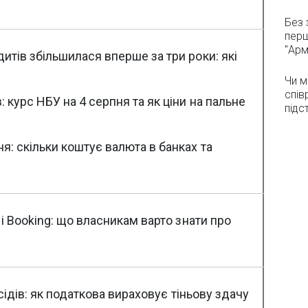
Без 
перш
"Арм
тів збільшилася вперше за три роки: які
Чи м
спів
 курс НБУ на 4 серпня та як ціни на пальне
підс
: скільки коштує валюта в банках та
і Booking: що власникам варто знати про
усідів: як податкова вираховує тіньову здачу