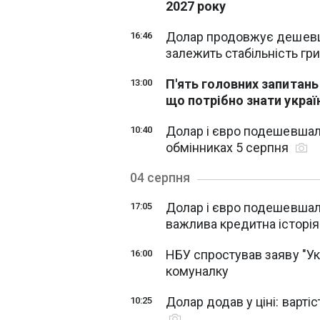
2027 року
Долар продовжує дешевша
16:46
залежить стабільність гр
П'ять головних запитань
13:00
що потрібно знати укра
Долар і євро подешевшали
10:40
обмінниках 5 серпня
04 серпня
Долар і євро подешевшали
17:05
важлива кредитна історі
НБУ спростував заяву "Ук
16:00
комуналку
Долар додав у ціні: варті
10:25