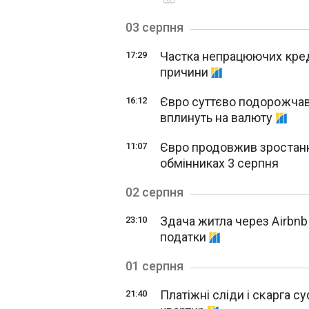
03 серпня
Частка непрацюючих креди
17:29
причини
Євро суттєво подорожчав:
16:12
вплинуть на валюту
Євро продовжив зростання
11:07
обмінниках 3 серпня
02 серпня
Здача житла через Airbnb 
23:10
податки
01 серпня
Платіжні сліди і скарга с
21:40