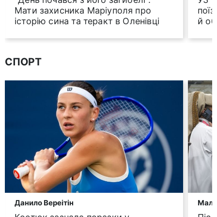
Мати захисника Маріуполя про
поїз
історію сина та теракт в Оленівці
й о
СПОРТ
Данило Вереітін
Малю