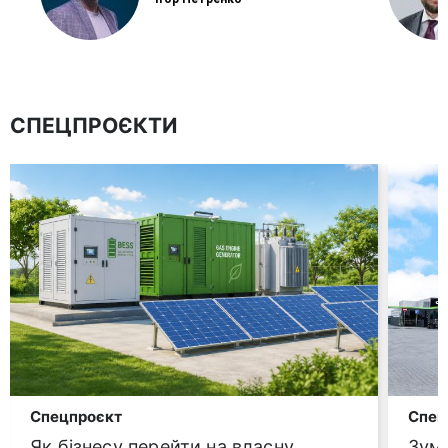
СПЕЦПРОЄКТИ
Спецпроєкт
Спец
Як бізнесу перейти на власну
Зум-