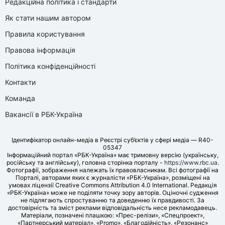
Редакційна політика і стандарти
Як стати нашим автором
Правила користування
Правова інформація
Політика конфіденційності
Контакти
Команда
Вакансії в РБК-Україна
Ідентифікатор онлайн-медіа в Реєстрі суб’єктів у сфері медіа — R40-
05347
Інформаційний портал «РБК-Україна» має тримовну версію (українську,
російську та англійську), головна сторінка порталу -
https://www.rbc.ua
.
Фотографії, зображення належать їх правовласникам. Всі фотографії на
Порталі, авторами яких є журналісти «РБК-Україна», розміщені на
умовах ліцензії Creative Commons Attribution 4.0 International. Редакція
«РБК-Україна» може не поділяти точку зору авторів. Оціночні судження
не підлягають спростуванню та доведенню їх правдивості. За
достовірність та зміст реклами відповідальність несе рекламодавець.
Матеріали, позначені плашкою: «Прес-релізи», «Спецпроект»,
«Партнерський матеріал», «Promo», «Благодійність», «Резонанс»