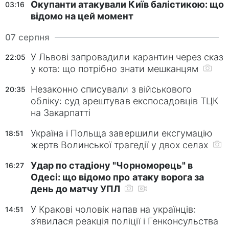
Окупанти атакували Київ балістикою: що
03:16
відомо на цей момент
07 серпня
У Львові запровадили карантин через сказ
22:05
у кота: що потрібно знати мешканцям
Незаконно списували з військового
20:35
обліку: суд арештував експосадовців ТЦК
на Закарпатті
Україна і Польща завершили ексгумацію
18:51
жертв Волинської трагедії у двох селах
Удар по стадіону "Чорноморець" в
16:27
Одесі: що відомо про атаку ворога за
день до матчу УПЛ
У Кракові чоловік напав на українців:
14:51
з’явилася реакція поліції і Генконсульства