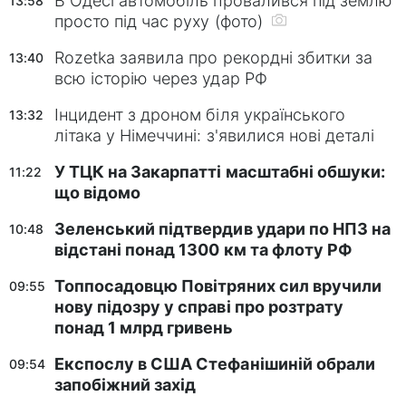
В Одесі автомобіль провалився під землю
13:58
просто під час руху (фото)
Rozetka заявила про рекордні збитки за
13:40
всю історію через удар РФ
Інцидент з дроном біля українського
13:32
літака у Німеччині: з'явилися нові деталі
У ТЦК на Закарпатті масштабні обшуки:
11:22
що відомо
Зеленський підтвердив удари по НПЗ на
10:48
відстані понад 1300 км та флоту РФ
Топпосадовцю Повітряних сил вручили
09:55
нову підозру у справі про розтрату
понад 1 млрд гривень
Експослу в США Стефанішиній обрали
09:54
запобіжний захід