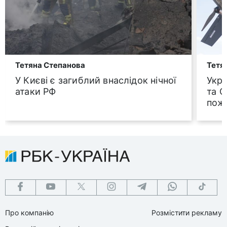
Тетяна Степанова
Тетя
У Києві є загиблий внаслідок нічної
Укра
атаки РФ
та С
пож
Про компанію
Розмістити рекламу