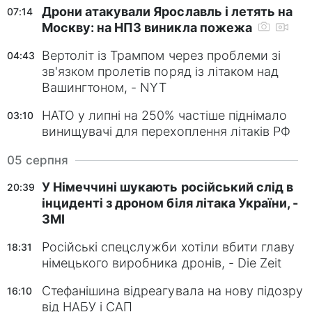
Дрони атакували Ярославль і летять на
07:14
Москву: на НПЗ виникла пожежа
Вертоліт із Трампом через проблеми зі
04:43
зв'язком пролетів поряд із літаком над
Вашингтоном, - NYT
НАТО у липні на 250% частіше піднімало
03:10
винищувачі для перехоплення літаків РФ
05 серпня
У Німеччині шукають російський слід в
20:39
інциденті з дроном біля літака України, -
ЗМІ
Російські спецслужби хотіли вбити главу
18:31
німецького виробника дронів, - Die Zeit
Стефанішина відреагувала на нову підозру
16:10
від НАБУ і САП