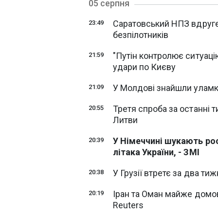
05 серпня
Саратовський НПЗ вдруге
23:49
безпілотників
"Путін контролює ситуаці
21:59
удари по Києву
У Молдові знайшли уламк
21:09
Третя спроба за останні т
20:55
Литви
У Німеччині шукають рос
20:39
літака України, - ЗМІ
У Грузії втретє за два ти
20:38
Іран та Оман майже домо
20:19
Reuters