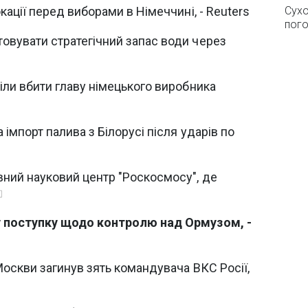
кації перед виборами в Німеччині, - Reuters
Сухо
пого
овувати стратегічний запас води через
іли вбити главу німецького виробника
імпорт палива з Білорусі після ударів по
вний науковий центр "Роскосмосу", де
у поступку щодо контролю над Ормузом, -
Москви загинув зять командувача ВКС Росії,