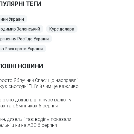
ПУЛЯРНІ ТЕГИ
ини України
лодимир Зеленський
Курс долара
ргнення Росії до України
на Росії проти України
ЛОВНІ НОВИНИ
росто Яблучний Спас: що насправді
кує сьогодні ПЦУ й чим це важливо
 різко додав в ціні: курс валют у
ах та обмінниках 6 серпня
ин, дизель і газ: водіям показали
альні ціни на АЗС 6 серпня