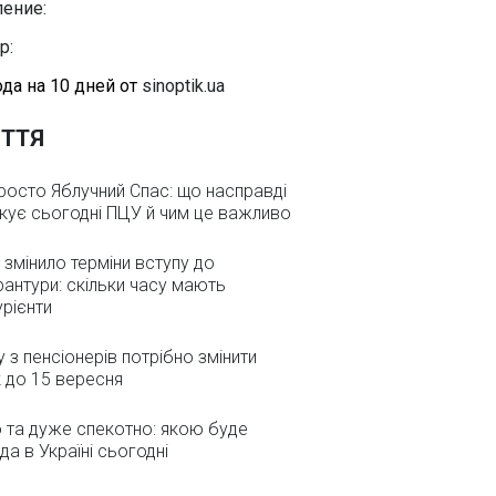
ение:
р:
да на 10 дней от
sinoptik.ua
ТТЯ
росто Яблучний Спас: що насправді
кує сьогодні ПЦУ й чим це важливо
змінило терміни вступу до
рантури: скільки часу мають
урієнти
 з пенсіонерів потрібно змінити
 до 15 вересня
 та дуже спекотно: якою буде
да в Україні сьогодні