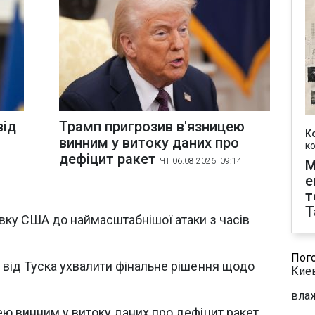
від
Трамп пригрозив в'язницею
К
винним у витоку даних про
к
дефіцит ракет
ЧТ 06.08.2026, 09:14
М
е
т
T
вку США до наймасштабнішої атаки з часів
Пог
 від Туска ухвалити фінальне рішення щодо
Кие
влаж
ю винним у витоку даних про дефіцит ракет