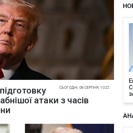
НО
Е
С
підготовку
СЬОГОДНІ, 06 СЕРПНЯ, 10:22
з
бнішої атаки з часів
йни
АН