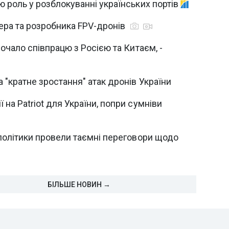
ю роль у розблокуванні українських портів
гера та розробника FPV-дронів
почало співпрацю з Росією та Китаєм, -
 "кратне зростання" атак дронів України
на Patriot для України, попри сумніви
 політики провели таємні переговори щодо
БІЛЬШЕ НОВИН →