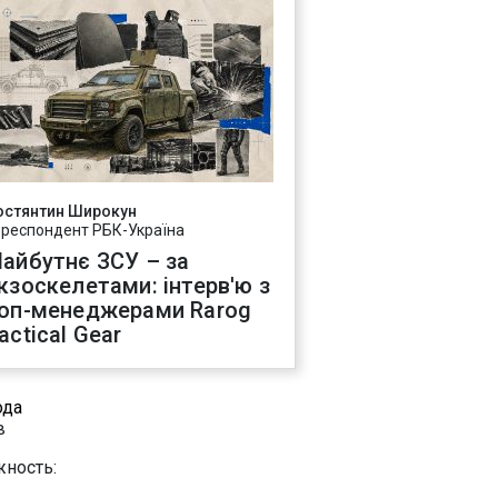
остянтин Широкун
ореспондент РБК-Україна
айбутнє ЗСУ – за
кзоскелетами: інтерв'ю з
оп-менеджерами Rarog
actical Gear
ода
в
ность: