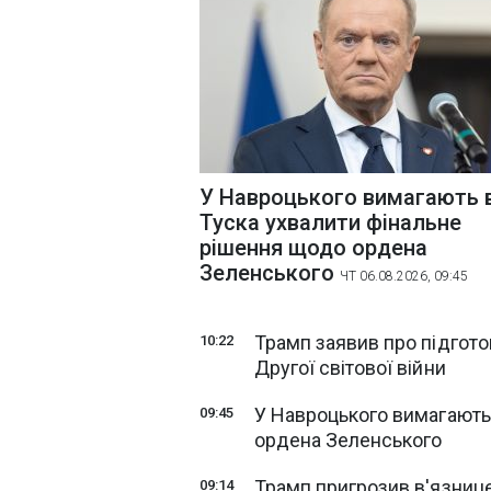
У Навроцького вимагають 
Туска ухвалити фінальне
рішення щодо ордена
Зеленського
ЧТ 06.08.2026, 09:45
Трамп заявив про підгото
10:22
Другої світової війни
У Навроцького вимагають
09:45
ордена Зеленського
Трамп пригрозив в'язнице
09:14