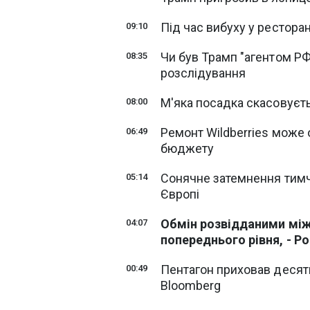
Під час вибуху у ресторан
09:10
Чи був Трамп "агентом Р
08:35
розслідування
М'яка посадка скасовуєть
08:00
Ремонт Wildberries може о
06:49
бюджету
Сонячне затемнення тимч
05:14
Європі
Обмін розвідданими між
04:07
попереднього рівня, - Pol
Пентагон приховав десяти
00:49
Bloomberg