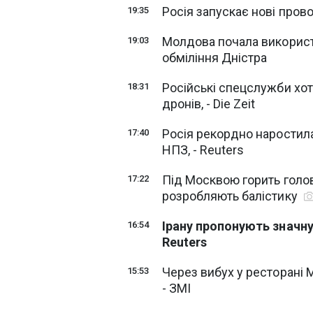
Росія запускає нові прово
19:35
Молдова почала використ
19:03
обміління Дністра
Російські спецслужби хот
18:31
дронів, - Die Zeit
Росія рекордно наростила 
17:40
НПЗ, - Reuters
Під Москвою горить голо
17:22
розробляють балістику
Ірану пропонують значн
16:54
Reuters
Через вибух у ресторані 
15:53
- ЗМІ