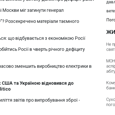
давл
і Москви міг загинути генерал
вете
Пого
Ф"? Розсекречено матеріали таємного
ЖИ
ся: що відбувається з економікою Росії
Не п
бійтись Росії в чверть річного дефіциту
свят
МОН 
асово зменшить виробництво електрики в
аспі
абіт
 США та Україною відновився до
Кому
банк
itico
Сухо
ліття звітів про випробування зброї -
пого