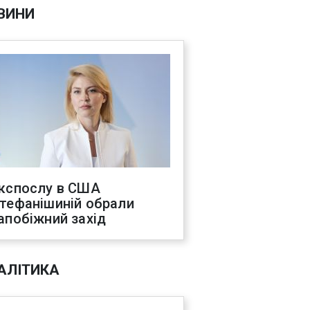
ВИНИ
кспослу в США
тефанішиній обрали
апобіжний захід
АЛІТИКА