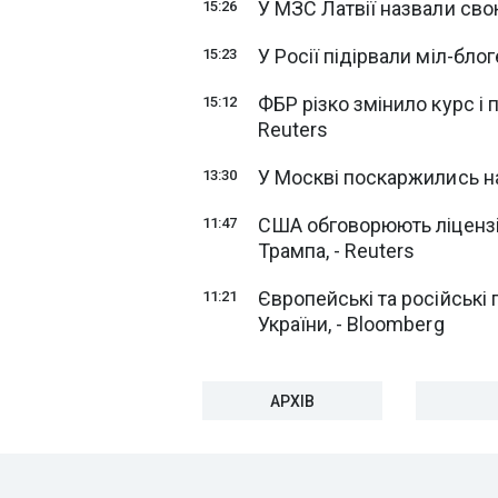
У МЗС Латвії назвали сво
15:26
У Росії підірвали міл-бло
15:23
ФБР різко змінило курс і 
15:12
Reuters
У Москві поскаржились на
13:30
США обговорюють ліцензії 
11:47
Трампа, - Reuters
Європейські та російські
11:21
України, - Bloomberg
АРХІВ