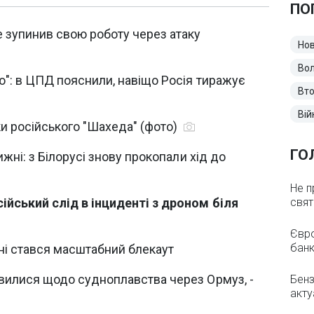
ПО
 зупинив свою роботу через атаку
Нов
Во
ю": в ЦПД пояснили, навіщо Росія тиражує
Вто
Вій
и російського "Шахеда" (фото)
ГО
ижні: з Білорусі знову прокопали хід до
Не п
ійський слід в інциденті з дроном біля
свят
Євро
банк
жні стався масштабний блекаут
вилися щодо судноплавства через Ормуз, -
Бенз
акту