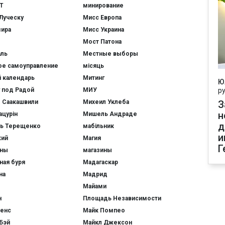
Т
минирование
Луческу
Мисс Европа
мира
Мисс Украина
Мост Патона
аль
Местные выборы
ое самоуправление
місяць
 календарь
Митинг
Ю
 под Радой
МИУ
р
 Саакашвили
Михеил Уклеба
З
н
ацурін
Мишель Андраде
д
ь Терещенко
мабільник
и
кий
Магия
Г
ины
магазины
ная буря
Мадагаскар
на
Мадрид
Майами
н
Площадь Независимости
Пенс
Майк Помпео
Бэй
Майкл Джексон