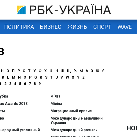
ПОЛИТИКА
БИЗНЕС
ЖИЗНЬ
СПОРТ
WAVE
в
Н
О
П
Р
С
Т
У
Ф
Х
Ц
Ч
Ш
Щ
Ъ
Ы
Ь
Э
Ю
Я
K
L
M
N
O
P
Q
R
S
T
U
V
W
X
Y
Z
1
2
3
4
5
6
7
8
9
убка
м'ята
ic Awards 2018
Мівіна
нты
Миграционный кризис
нк
Международные авиалинии
Украины
НО
народный уголовный
Международный розыск