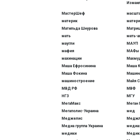
Измаи
МастерШеф
масшта
материк
матери
Матильда Шнурова
Матри
мать
мать-а
маугли
МАУП
мафия
МАФы
махинации
Махму
Маша Ефросинина
Маша 
Маша Фокина
Машин
машиностроение
Майя С
МВД РФ
МВФ
НГЗ
МГУ
МегаМакс
Меган 
Мегаполис-Украина
мед
Меджелис
Меджл
Медиа группа Украина
медиа
медики
Медик