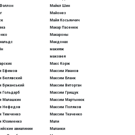
 Фэллон
Майкл Шин
г
Майонез
ск
Майя Косьянчич
вка
Макар Пасенюк
енко
Макароны
нальдс
Макдонах
йн
макияж
маковея
арских
Макс Корж
м Ефимов
Максим Иванов
м Белявский
Максим Бланк
м Бужанський
Максим Виторган
м Гольдарб
Максим Грищук
м Малашкин
Максим Мартынюк
м Нефедов
Максим Поляков
м Тимченко
Максим Ткаченко
м Юхименко
Мали
ийские авиалинии
Маланки