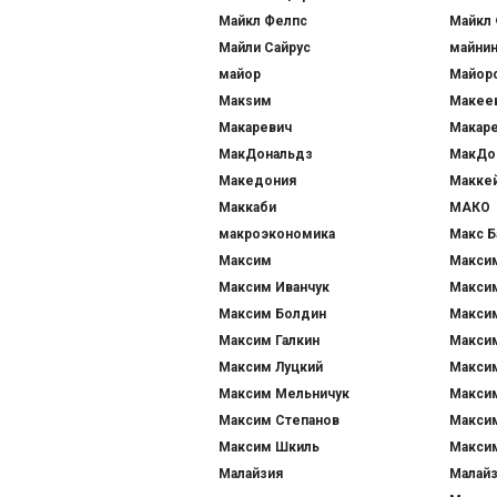
Майкл Фелпс
Майкл
Майли Сайрус
майнин
майор
Майор
Макsим
Макее
Макаревич
Макар
МакДональдз
МакДо
Македония
Макке
Маккаби
МАКО
макроэкономика
Макс Б
Максим
Макси
Максим Иванчук
Макси
Максим Болдин
Макси
Максим Галкин
Макси
Максим Луцкий
Макси
Максим Мельничук
Макси
Максим Степанов
Макси
Максим Шкиль
Макси
Малайзия
Малайз