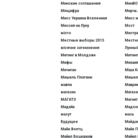
Минские соглашения
МинВО
Мінцифра
Мирча 
Мисс Украина Вселенная
Мисс 
Миссия на Луну
Мост
місто
Мистр
Местные выборы 2015
Местн
місячне затемнення
Лунный
Митинг в Молдове
Митинг
Мифы
Михаил
Мичиган
Міша К
Мишель Платини
Мишел
мавпа
Маври
магазин
Магаз
МАГАТЭ
Магнит
Мадайа
Мадон
мазут
мазь
Будущее
Майда
Майк Волтц
Майк 
Майкл Боцюркив
Майкл 