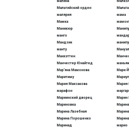
малина
Малко
Мальтийский орден
Мальта
малярия
мама
Мамка
мамон
Маникюр
Манипу
манго
манда
Мандзик
манипу
манту
Мануэл
Манхэттен
Манче
Манчестер Юнайтед
манья
Мар'яна Мамонова
Мари Й
Маритиму
Мариу
Мария Максакова
Мария
марафон
маргар
Мариинский дворец
Марин 
Мариновка
Марина
Марина Лазебная
Марина
Марина Порошенко
Марина
Маринад
марио