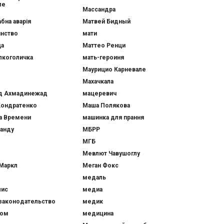
ле
Массандра
бна аварія
Матвей Бидный
нство
мати
ца
Маттео Ренци
лкоголичка
мать-героиня
Маурицио Карневале
Махачкала
д Ахмадинежад
мацеревич
Кондратенко
Маша Полякова
а Времени
машинка для прання
анду
МБРР
МГБ
Мевлют Чавушоглу
Маркл
Меган Фокс
медаль
ис
медиа
законодательство
медик
ом
медицина