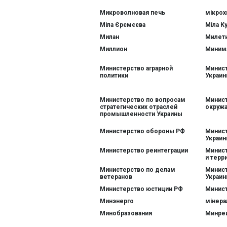
Микроволновая печь
мікрох
Міла Єрємєєва
Міла Ку
Милан
Милети
Миллион
Минима
Министерство аграрной
Минист
политики
Украи
Министерство по вопросам
Минис
стратегических отраслей
окруж
промышленности Украины
Министерство обороны РФ
Минис
Украи
Министерство реинтеграции
Минист
и терр
Министерство по делам
Минист
ветеранов
Украи
Министерство юстиции РФ
Минист
Минэнерго
мінера
Минобразования
Минре