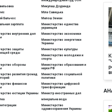
Международный суд ООН
вильовка
Микулаш Дзуринда
ніс
Міла Савицька
й Бальчос
Милош Земан
льная зарплата
Министерство единства
украинцев
ерство внутренних дел
Министерство экономики
ны
Министерство энергетики
Украины
терство защиты
Министерство культуры
ающей среды
К
Министерство молодежи и
спорта
"
терство обороны
Министерство образования и
р
ны
науки РФ
в
ерство развития громад
Министерство социальной
иторий
политики
ерство финансов
Министерство цифровой
ны
трансформации
АН
ерство юстиции Украины
Министр иностранных дел
лка
мінеральна вода
интеграции
Министерство
здравоохранения Украины