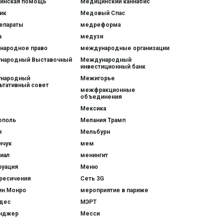
инская помощь
Медицинский каннабис
ик
Медовый Спас
епараты
медреформа
а
медузи
народное право
международные организации
народный Выставочный
Международный
инвестиционный банк
народный
Межигорье
ьтативный совет
межфракционные
объединения
Мексика
ополь
Мелания Трамп
и
Мельбурн
ичук
мем
иал
менингит
руация
Меню
ресичения
Сеть 3G
ин Монро
мероприятие в париже
дес
МЭРТ
нджер
Месси