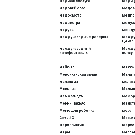
медичні послуги
Медиц
медовий спас
медов
медосмотр
медпр
медсестра
медуз
медузы
между
международные резервы
Между
Центр
международный
Между
кинофестиваль
консул
мейк-ап
Мекка
Мексиканский залив
Мелит
меланома
мелик
Мельник
Мельн
меморандум
мемор
Менни Пакьяо
Менст
Меню для ребенка
мера п
Сеть 4G
Мэрил
мероприятия
Мерсе
меры
мессе