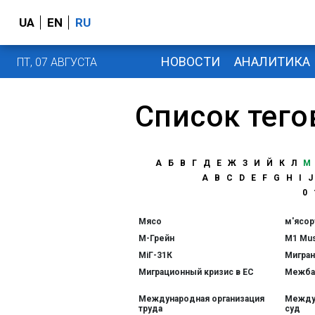
UA
EN
RU
НОВОСТИ
АНАЛИТИКА
ПТ, 07 АВГУСТА
Список тего
А
Б
В
Г
Д
Е
Ж
З
И
Й
К
Л
М
A
B
C
D
E
F
G
H
I
J
0
Мясо
м'ясор
М-Грейн
М1 Mus
МіГ-31К
Мигра
Миграционный кризис в ЕС
Межба
Международная организация
Между
труда
суд