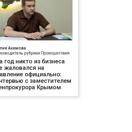
лия Акимова
уководитель рубрики Происшествия
а год никто из бизнеса
е жаловался на
авление официально:
нтервью с заместителем
енпрокурора Крымом