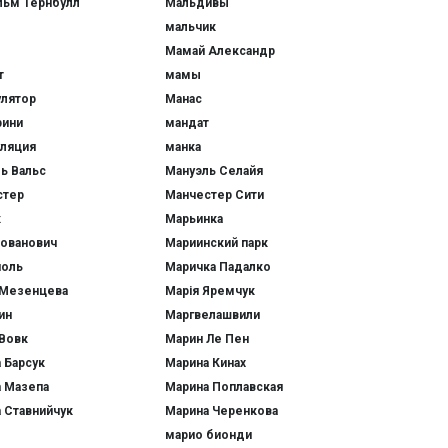
льм Тернбулл
Мальдивы
мальчик
Мамай Александр
т
мамы
лятор
Манас
рини
мандат
ляция
манка
ь Вальс
Мануэль Селайя
стер
Манчестер Сити
к
Марьинка
ованович
Мариинский парк
поль
Маричка Падалко
 Мезенцева
Марія Яремчук
ин
Маргвелашвили
Вовк
Марин Ле Пен
 Барсук
Марина Кинах
 Мазепа
Марина Поплавская
 Ставнийчук
Марина Черенкова
марио бионди