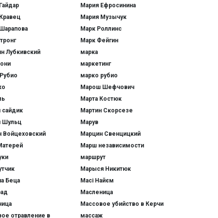
Гайдар
Мария Ефросинина
Кравец
Мария Музычук
Шарапова
Марк Роллинс
тронг
Марк Фейгин
н Лубкивский
марка
рони
маркетинг
Рубио
марко рубио
ко
Марош Шефчович
ль
Марта Костюк
 сайдик
Мартин Скорсезе
н Шульц
Марув
н Войцеховский
Марцин Свенцицкий
Матерей
Марш независимости
уки
маршрут
утчик
Марыся Никитюк
а Беца
Масі Найєм
рад
Масленица
ница
Массовое убийство в Керчи
ое отравление в
массаж