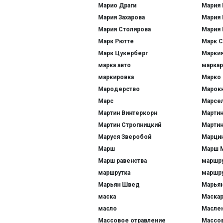
Марио Драги
Мария 
Мария Захарова
Мария 
Мария Столярова
Мария 
Марк Рютте
Марк С
Марк Цукерберг
Маркия
марка авто
марка
маркировка
Марко 
Мародерство
Марок
Марс
Марсе
Мартин Винтеркорн
Мартин
Мартин Стропницкий
Марти
Маруся Зверобой
Марци
Марш
Марш 
Марш равенства
маршр
маршрутка
маршр
Марьян Швед
Марьян
маска
Маска
масло
Масле
Массовое отравление
Массов