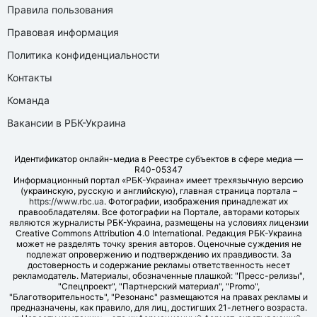
Правила пользования
Правовая информация
Политика конфиденциальности
Контакты
Команда
Вакансии в РБК-Украина
Идентификатор онлайн-медиа в Реестре субъектов в сфере медиа —
R40-05347
Информационный портал «РБК-Украина» имеет трехязычную версию
(украинскую, русскую и английскую), главная страница портала –
https://www.rbc.ua
. Фотографии, изображения принадлежат их
правообладателям. Все фотографии на Портале, авторами которых
являются журналисты РБК-Украина, размещены на условиях лицензии
Creative Commons Attribution 4.0 International. Редакция РБК-Украина
может не разделять точку зрения авторов. Оценочные суждения не
подлежат опровержению и подтверждению их правдивости. За
достоверность и содержание рекламы ответственность несет
рекламодатель. Материалы, обозначенные плашкой: "Пресс-релизы",
"Спецпроект", "Партнерский материал", "Promo",
"Благотворительность", "Резонанс" размещаются на правах рекламы и
предназначены, как правило, для лиц, достигших 21-летнего возраста.