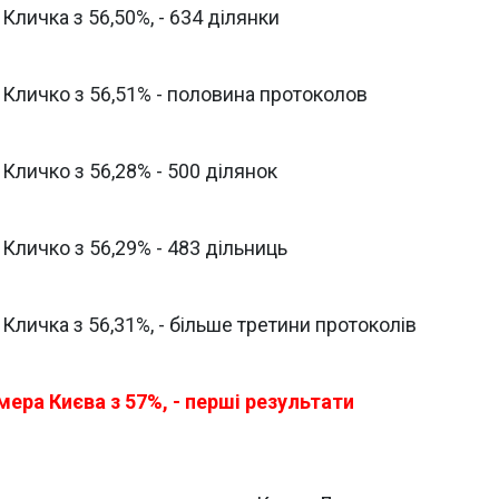
Кличка з 56,50%, - 634 ділянки
 Кличко з 56,51% - половина протоколов
Кличко з 56,28% - 500 ділянок
Кличко з 56,29% - 483 дільниць
Кличка з 56,31%, - більше третини протоколів
ера Києва з 57%, - перші результати