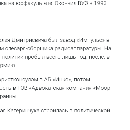
нка на юрфакультете. Окончил ВУЗ в 1993
лая Дмитриевича был завод «Импульс» в
ом слесаря-сборщика радиоаппаратуры. На
политик пробыл всего лишь год, после, в
армию.
юристконсулом в АБ «Инко», потом
ость в ТОВ «Адвокатская компания «Моор
краины.
я Катеринчука строилась в политической