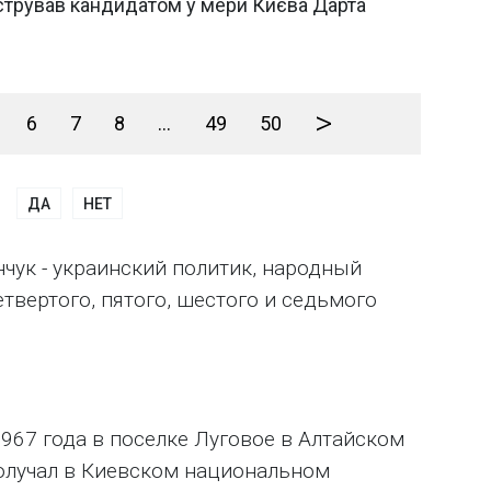
стрував кандидатом у мери Києва Дарта
>
6
7
8
...
49
50
ДА
НЕТ
чук - украинский политик, народный
етвертого, пятого, шестого и седьмого
967 года в поселке Луговое в Алтайском
олучал в Киевском национальном