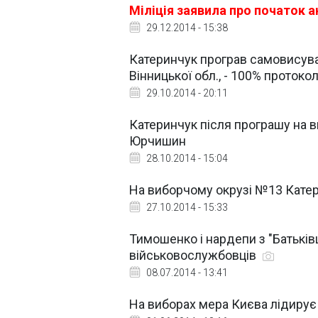
Міліція заявила про початок 
29.12.2014 - 15:38
Катеринчук програв самовисув
Вінницької обл., - 100% протоко
29.10.2014 - 20:11
Катеринчук після програшу на ви
Юрчишин
28.10.2014 - 15:04
На виборчому окрузі №13 Катер
27.10.2014 - 15:33
Тимошенко і нардепи з "Батьків
військовослужбовців
08.07.2014 - 13:41
На виборах мера Києва лідирує 