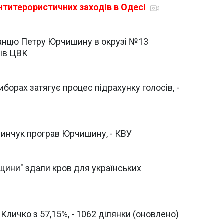
антитерористичних заходів в Одесі
анцю Петру Юрчишину в окрузі №13
лів ЦВК
борах затягує процес підрахунку голосів, -
инчук програв Юрчишину, - КВУ
щини" здали кров для українських
Кличко з 57,15%, - 1062 ділянки (оновлено)