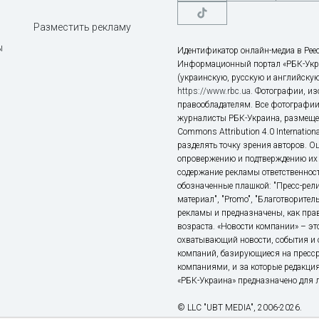
Разместить рекламу
ы
Идентификатор онлайн-медиа в Реес
Информационный портал «РБК-Укр
(украинскую, русскую и английскую
https://www.rbc.ua
. Фотографии, и
правообладателям. Все фотографии
журналисты РБК-Украина, размещен
Commons Attribution 4.0 Internatio
разделять точку зрения авторов. О
опровержению и подтверждению их 
содержание рекламы ответственност
обозначенные плашкой: "Пресс-рели
материал", "Promo", "Благотворител
рекламы и предназначены, как прав
возраста. «Новости компании» – 
охватывающий новости, события и 
компаний, базирующиеся на пресс
компаниями, и за которые редакция
«РБК-Украина» предназначено для ли
© LLC "UBT MEDIA", 2006-2026.