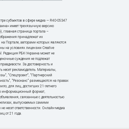
тре субъектов в сфере медиа — R40-05347
аина» имеет трехязычную версию
), главная страница портала –
зображения принадлежат их
 на Портале, авторами которых являются
ы на условиях лицензии Creative
nal. Редакция РБК-Украина может не
ценочные суждения не подлежат
правдивости. За достоверность и
ь несет рекламодатель. Материалы,
зы", "Спецпроект", "Партнерский
ьность", "Резонанс" размещаются на правах
ило, для лиц, достигших 21-летнего
это информационный формат,
объявления, связанные с деятельностью
релизах, выпускаемых самими
 не несет ответственности. Онлайн-медиа
ц от 21 года.