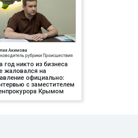
лия Акимова
уководитель рубрики Происшествия
а год никто из бизнеса
е жаловался на
авление официально:
нтервью с заместителем
енпрокурора Крымом