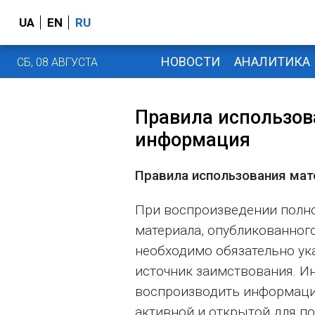
UA
EN
RU
НОВОСТИ
АНАЛИТИКА
СБ, 08 АВГУСТА
Правила использов
информация
Правила использования ма
При воспроизведении полн
материала, опубликованного
необходимо обязательно ука
источник заимствования. И
воспроизводить информаци
активной и открытой для п