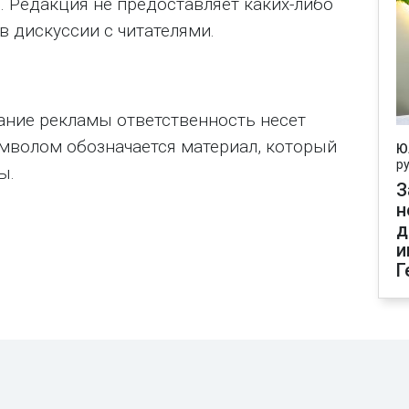
. Редакция не предоставляет каких-либо
в дискуссии с читателями.
ание рекламы ответственность несет
символом обозначается материал, который
Ю
р
ы.
З
н
д
и
Г