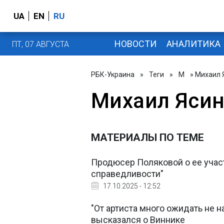
UA
EN
RU
НОВОСТИ
АНАЛИТИКА
ПТ, 07 АВГУСТА
РБК-Украина
»
Теги
»
М
» Михаил 
Михаил Яси
МАТЕРИАЛЫ ПО ТЕМЕ
Продюсер Поляковой о ее участи
справедливости"
17.10.2025 - 12:52
"От артиста много ожидать не 
высказался о Виннике