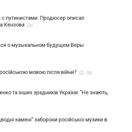
и с путинистами. Продюсер описал
га Кензова
ся о музыкальном будущем Веры
и російською мовою після війни?
нко та інших зрадників України: "Не знають,
водні камені" заборони російської музики в