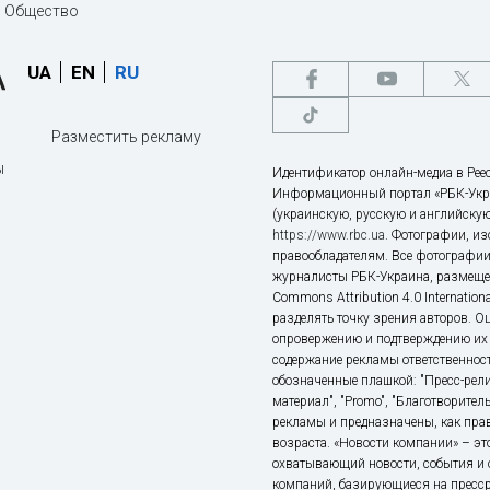
Общество
UA
EN
RU
Разместить рекламу
ы
Идентификатор онлайн-медиа в Реес
Информационный портал «РБК-Укр
(украинскую, русскую и английскую
https://www.rbc.ua
. Фотографии, и
правообладателям. Все фотографии
журналисты РБК-Украина, размещен
Commons Attribution 4.0 Internatio
разделять точку зрения авторов. О
опровержению и подтверждению их 
содержание рекламы ответственност
обозначенные плашкой: "Пресс-рели
материал", "Promo", "Благотворител
рекламы и предназначены, как прав
возраста. «Новости компании» – 
охватывающий новости, события и 
компаний, базирующиеся на пресс