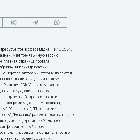
тре субъектов в сфере медиа — R40-05347
аина» имеет трехязычную версию
), главная страница портала –
зображения принадлежат их
 на Портале, авторами которых являются
ы на условиях лицензии Creative
nal. Редакция РБК-Украина может не
ценочные суждения не подлежат
правдивости. За достоверность и
ь несет рекламодатель. Материалы,
зы", "Спецпроект", "Партнерский
ьность", "Резонанс" размещаются на правах
ило, для лиц, достигших 21-летнего
это информационный формат,
объявления, связанные с деятельностью
релизах, выпускаемых самими