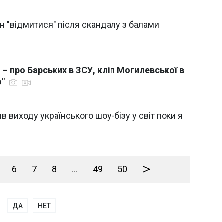
н "відмитися" після скандалу з балами
– про Барських в ЗСУ, кліп Могилевської в
ю"
 виходу українського шоу-бізу у світ поки я
>
6
7
8
...
49
50
ДА
НЕТ