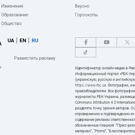
Изменения
Вкусно
Образование
Гороскопы
Общество
UA
EN
RU
Разместить рекламу
ы
Идентификатор онлайн-медиа в Реес
Информационный портал «РБК-Укр
(украинскую, русскую и английскую
https://www.rbc.ua
. Фотографии, и
правообладателям. Все фотографии
журналисты РБК-Украина, размещен
Commons Attribution 4.0 Internatio
разделять точку зрения авторов. О
опровержению и подтверждению их 
содержание рекламы ответственност
обозначенные плашкой: "Пресс-рели
материал", "Promo", "Благотворител