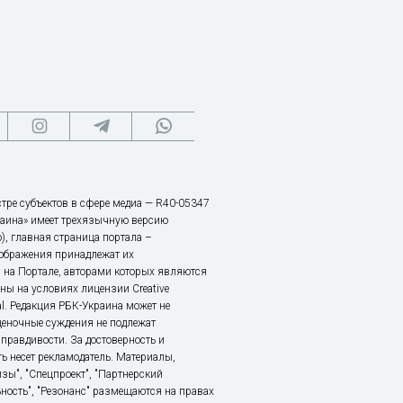
тре субъектов в сфере медиа — R40-05347
аина» имеет трехязычную версию
), главная страница портала –
зображения принадлежат их
 на Портале, авторами которых являются
ы на условиях лицензии Creative
nal. Редакция РБК-Украина может не
ценочные суждения не подлежат
правдивости. За достоверность и
ь несет рекламодатель. Материалы,
зы", "Спецпроект", "Партнерский
ьность", "Резонанс" размещаются на правах