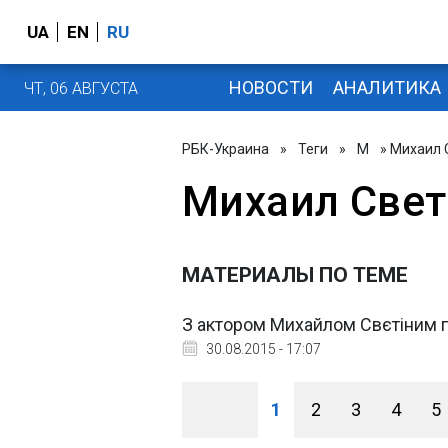
UA
EN
RU
НОВОСТИ
АНАЛИТИКА
ЧТ, 06 АВГУСТА
РБК-Украина
»
Теги
»
М
» Михаил 
Михаил Све
МАТЕРИАЛЫ ПО ТЕМЕ
З актором Михайлом Свєтіним 
30.08.2015 - 17:07
1
2
3
4
5