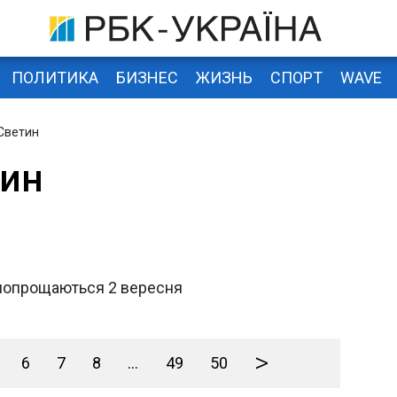
ПОЛИТИКА
БИЗНЕС
ЖИЗНЬ
СПОРТ
WAVE
Светин
тин
попрощаються 2 вересня
>
6
7
8
...
49
50