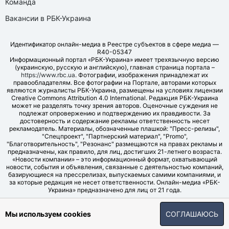
Команда
Вакансии в РБК-Украина
Идентификатор онлайн-медиа в Реестре субъектов в сфере медиа —
R40-05347
Информационный портал «РБК-Украина» имеет трехязычную версию
(украинскую, русскую и английскую), главная страница портала –
https://www.rbc.ua
. Фотографии, изображения принадлежат их
правообладателям. Все фотографии на Портале, авторами которых
являются журналисты РБК-Украина, размещены на условиях лицензии
Creative Commons Attribution 4.0 International. Редакция РБК-Украина
может не разделять точку зрения авторов. Оценочные суждения не
подлежат опровержению и подтверждению их правдивости. За
достоверность и содержание рекламы ответственность несет
рекламодатель. Материалы, обозначенные плашкой: "Пресс-релизы",
"Спецпроект", "Партнерский материал", "Promo",
"Благотворительность", "Резонанс" размещаются на правах рекламы и
предназначены, как правило, для лиц, достигших 21-летнего возраста.
«Новости компании» – это информационный формат, охватывающий
новости, события и объявления, связанные с деятельностью компаний,
базирующиеся на прессрелизах, выпускаемых самими компаниями, и
за которые редакция не несет ответственности. Онлайн-медиа «РБК-
Украина» предназначено для лиц от 21 года.
© LLC "UBT MEDIA", 2006-2026.
Мы используем cookies
СОГЛАШАЮСЬ