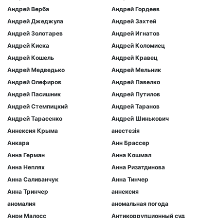
Андрей Верба
Андрей Гордеев
Андрей Джеджула
Андрей Захтей
Андрей Золотарев
Андрей Игнатов
Андрей Киска
Андрей Коломиец
Андрей Кошель
Андрей Кравец
Андрей Медведько
Андрей Мельник
Андрей Олефиров
Андрей Павелко
Андрей Пасишник
Андрей Путилов
Андрей Стемпицкий
Андрей Таранов
Андрей Тарасенко
Андрей Шинькович
Аннексия Крыма
анестезія
Анкара
Анн Брассер
Анна Герман
Анна Кошмал
Анна Неплях
Анна Ризатдинова
Анна Саливанчук
Анна Тинчер
Анна Тринчер
аннексия
аномалия
аномальная погода
Анри Малосс
Антикоррупционный суд