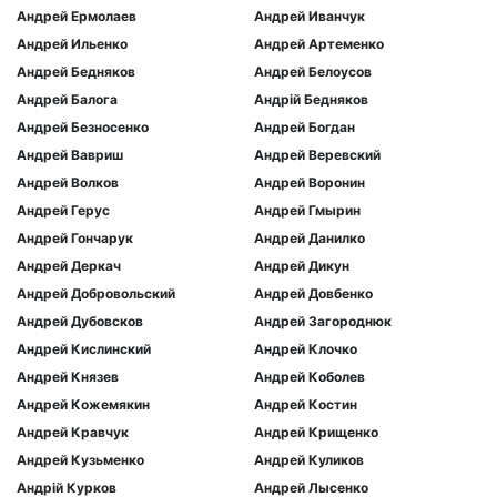
Андрей Ермолаев
Андрей Иванчук
Андрей Ильенко
Андрей Артеменко
Андрей Бедняков
Андрей Белоусов
Андрей Балога
Андрій Бедняков
Андрей Безносенко
Андрей Богдан
Андрей Вавриш
Андрей Веревский
Андрей Волков
Андрей Воронин
Андрей Герус
Андрей Гмырин
Андрей Гончарук
Андрей Данилко
Андрей Деркач
Андрей Дикун
Андрей Добровольский
Андрей Довбенко
Андрей Дубовсков
Андрей Загороднюк
Андрей Кислинский
Андрей Клочко
Андрей Князев
Андрей Коболев
Андрей Кожемякин
Андрей Костин
Андрей Кравчук
Андрей Крищенко
Андрей Кузьменко
Андрей Куликов
Андрій Курков
Андрей Лысенко