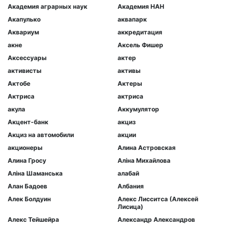
Академия аграрных наук
Академия НАН
Акапулько
аквапарк
Аквариум
аккредитация
акне
Аксель Фишер
Аксессуары
актер
активисты
активы
Актобе
Актеры
Актриса
актриса
акула
Аккумулятор
Акцент-банк
акциз
Акциз на автомобили
акции
акционеры
Алина Астровская
Алина Гросу
Аліна Михайлова
Аліна Шаманська
алабай
Алан Бадоев
Албания
Алек Болдуин
Алекс Лисситса (Алексей
Лисица)
Алекс Тейшейра
Александр Александров