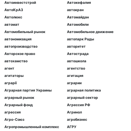
Автоинвестстрой
Автокефалия
АвтоКрАЗ
автокран
Автолюкс
Автомайдан
автомат
Автомобили
Автомобильный рынок
Автомобильное движение
автономизация
автопарк Рады
автопроизводство
авторитет
Авторское право
Автострада
автохамство
автошкола
агент
агентство
агитаторы
агитация
аграрії
аграрии
Аграрная партия Украины
аграрная политика
аграрный рынок
аграрный сектор
Аграрный фонд
Агрессия РФ
агрессия
Агринол
Агро-Союз
агробизнес
Агропромышленный комплекс
АГРУ