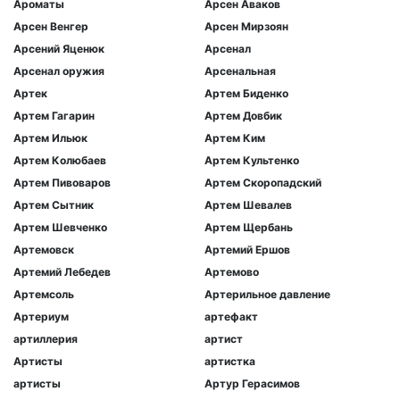
Ароматы
Арсен Аваков
Арсен Венгер
Арсен Мирзоян
Арсений Яценюк
Арсенал
Арсенал оружия
Арсенальная
Артек
Артем Биденко
Артем Гагарин
Артем Довбик
Артем Ильюк
Артем Ким
Артем Колюбаев
Артем Культенко
Артем Пивоваров
Артем Скоропадский
Артем Сытник
Артем Шевалев
Артем Шевченко
Артем Щербань
Артемовск
Артемий Ершов
Артемий Лебедев
Артемово
Артемсоль
Артерильное давление
Артериум
артефакт
артиллерия
артист
Артисты
артистка
артисты
Артур Герасимов