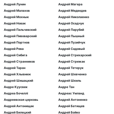
Андрей Лунин
Андрей Магера
Андрей Малахов
Андрей Медведев
Андрей Мохнык
Андрей Николаенко
Андрей Новак
Андрей Осадчук
Андрей Пальчевский
Андрей Парубий
Андрей Пивоварский
Андрей Пышный
Андрей Портнов
Андрей Пузийчук
Андрей Рева
Андрей Садовый
Андрей Сибига
Андрей Стрихарский
Андрей Странников
Андрей Стрижак
Андрей Таран
Андрей Тетерук
Андрей Хлывнюк
Андрей Шевченко
Андрей Шишацкий
Андрей Шкиль
Андре Куусвек
Андре Тан
Андреа Бочеллі
Андреас Умланд
Андреевская церковь
Андрей Антоненко
Андрей Антонищак
Андрей Батищев
Андрей Билецкий
Андрей Бойко