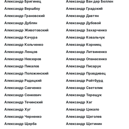
Александр Бригинец
Александр Ван дер Беллен
Александр Вершбоу
Александр Градский
Александр Грановский
Александр Давтян
Александр Дублян
Александр Дубовой
Александр Животовский
Александр Захарченко
Александр Качура
Александр Ковальчук
Александр Кольченко
Александр Корниец
Александр Ленцов
Александр Литвиненко
Александр Невзоров
Александр Опанасенко
Александр Пикалов
Александр Писарук
Александр Положинский
Александр Правдивец
Александр Радецкий
Александр Ройтбурд
Александр Савченко
Александр Светелик
Александр Сенкевич
Александр Терещук
Александр Течинский
Александр Хаг
Александр Хуг
Александр Цекало
Александр Черненко
Александр Щеголев
Александр Щерба
Александр Щетинин