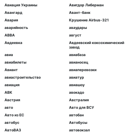
Авиация Украины
Авигдор Либерман
Авангард
Авант-банк
Авария
Крушение Airbus-321
аварийность
аваудары
АВВА
август
Авдеевка
Авдеевский коксохимический
завод
авиа
авиабаза
авиабилеты
авианосец
Авиант
авиаперевозки
авиастроительство
авиатур
авиация
авиашоу
АВК
авокадо
Австрия
Австралия
авто
Авто для ВСУ
Авто из ЕС
автобан
автобус
Автобусы
АвтоВАЗ
автовокзал