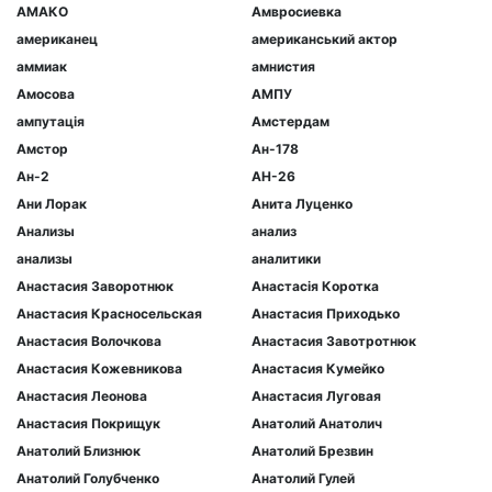
АМАКО
Амвросиевка
американец
американський актор
аммиак
амнистия
Амосова
АМПУ
ампутація
Амстердам
Амстор
Ан-178
Ан-2
АН-26
Ани Лорак
Анита Луценко
Анализы
анализ
анализы
аналитики
Анастасия Заворотнюк
Анастасія Коротка
Анастасия Красносельская
Анастасия Приходько
Анастасия Волочкова
Анастасия Завотротнюк
Анастасия Кожевникова
Анастасия Кумейко
Анастасия Леонова
Анастасия Луговая
Анастасия Покрищук
Анатолий Анатолич
Анатолий Близнюк
Анатолий Брезвин
Анатолий Голубченко
Анатолий Гулей