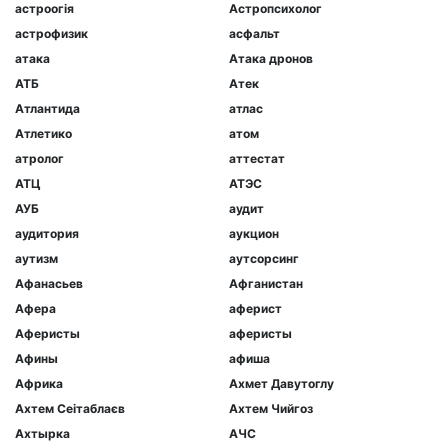
астроогія
Астропсихолог
астрофизик
асфальт
атака
Атака дронов
АТБ
Атек
Атлантида
атлас
Атлетико
атом
атролог
аттестат
АТЦ
АТЭС
АУБ
аудит
аудитория
аукцион
аутизм
аутсорсинг
Афанасьев
Афганистан
Афера
аферист
Аферисты
аферисты
Афины
афиша
Африка
Ахмет Давутоглу
Ахтем Сеітаблаєв
Ахтем Чийгоз
Ахтырка
АЧС