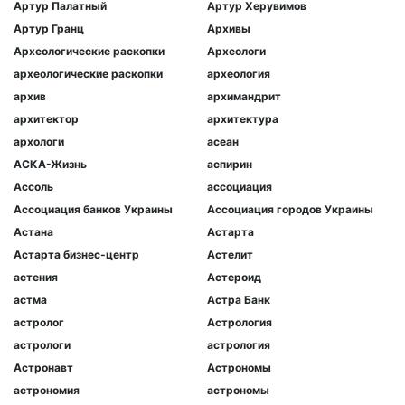
Артур Палатный
Артур Херувимов
Артур Гранц
Архивы
Археологические раскопки
Археологи
археологические раскопки
археология
архив
архимандрит
архитектор
архитектура
архологи
асеан
АСКА-Жизнь
аспирин
Ассоль
ассоциация
Ассоциация банков Украины
Ассоциация городов Украины
Астана
Астарта
Астарта бизнес-центр
Астелит
астения
Астероид
астма
Астра Банк
астролог
Астрология
астрологи
астрология
Астронавт
Астрономы
астрономия
астрономы