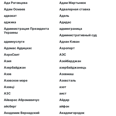
Ада Роговцева
Адам Мартынюк
Адам Осмаев
Адвалорная ставка
адвокат
Адель
аджика
Адидас
Администрация Президента
админграница
Украины
Административный суд
админуслуги
Аднан Киван
Адомас Аудицкас
Аэропорт
АэроСвит
АЭС
Азия
Азейбарджан
Азербайджан
азербайджанець
Азов
Азовмаш
Азовское море
Азовсталь
Азовці
азот
АЗС
аист
Айварас Абромавичус
Айдар
айсберг
айфон
Академик Вернадский
Академгородок