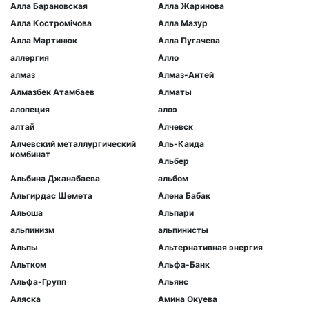
Алла Барановская
Алла Жаринова
Алла Костромічова
Алла Мазур
Алла Мартинюк
Алла Пугачева
аллергия
Алло
алмаз
Алмаз-Антей
Алмазбек Атамбаев
Алматы
алопеция
алоэ
алтай
Алчевск
Алчевский металлургический
Аль-Каида
комбинат
Альбер
Альбина Джанабаева
альбом
Альгирдас Шемета
Алена Бабак
Альоша
Альпари
альпинизм
альпинисты
Альпы
Альтернативная энергия
Альтком
Альфа-Банк
Альфа-Групп
Альянс
Аляска
Амина Окуева