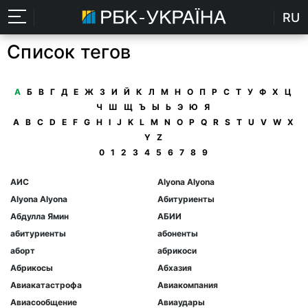
RU
Список тегов
А
Б
В
Г
Д
Е
Ж
З
И
Й
К
Л
М
Н
О
П
Р
С
Т
У
Ф
Х
Ц
Ч
Ш
Щ
Ъ
Ы
Ь
Э
Ю
Я
A
B
C
D
E
F
G
H
I
J
K
L
M
N
O
P
Q
R
S
T
U
V
W
X
Y
Z
0
1
2
3
4
5
6
7
8
9
АИС
Аlyona Аlyona
Аlyona Аlyonа
Абитуриенты
Абдулла Ямин
АБИИ
абитуриенты
абоненты
аборт
абрикоси
Абрикосы
Абхазия
Авиакатастрофа
Авиакомпания
Авиасообщение
Авиаудары