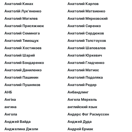
Анатолий Кинах
Анатолий Карпов
Анатолій Лукʼяненко
Анатолий Матвиенко
Анатолий Могилев
Анатолий Мярковский
Анатолий Присяжнюк
Анатолий Сиренко
Анатолий Семинога
Анатолий Сердюков
Анатолий Тимощук
Анатолий Толстоухов
Анатолий Хостикоев
Анатолий Шаповалов
Анатолий Шарий
Анатолий Юркевич
Анатолий Бондаренко
Анатолий Гладченко
Анатолий Даниленко
Анатолий Матиос
Анатолий Пашинин
Анатолий Подоляка
Анатолий Пушняков
Анатолий Редер
АНБ
Анбандлинг
Ангіна
Ангела Меркель
ангина
английский язык
Ангола
Андерс Фог Расмуссен
Анджей Вайда
Анджей Дуда
Анджелина Джоли
Андрей Ермак