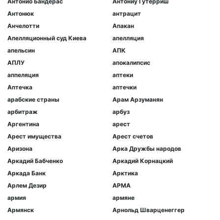
Антонио Бандерас
Антониу Гутерриш
Антонюк
антрацит
Анчелотти
Апакан
Апелляционный суд Киева
апелляция
апельсин
АПК
АПЛУ
апокалипсис
аппеляция
аптеки
Аптечка
аптечки
арабские страны
Арам Арзуманян
арбитраж
арбуз
Аргентина
арест
Арест имущества
Арест счетов
Аризона
Арка Дружбы народов
Аркадий Бабченко
Аркадий Корнацкий
Аркада Банк
Арктика
Арлем Дезир
АРМА
армия
армяне
Армянск
Арнольд Шварценеггер