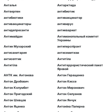
Анталья
Антарктида
Антверпен
антибиотик
антибиотики
антивакцинатор
антивакцинаторы
антивирус
антидепресанти
антиквариат
Антимайдан
Антимонопольный комитет
Украины
Антин Мухарский
антиперспірант
антисанитария
антисемитизм
антисептик
Антитіла
Антитіла
Антитеррористический пакет
Яровой
АНТК им. Антонова
Антон Геращенко
Антон Дробович
Антон Киссе
Антон Колумбет
Антон Миронович
Антон Пригодский
Антон Силуанов
Антон Шевцов
Антон Янчук
Антон Яценко
Антоніна Паперна