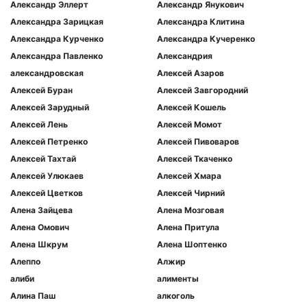
Александр Эллерт
Александр Янукович
Александра Зарицкая
Александра Клитина
Александра Курченко
Александра Кучеренко
Александра Павленко
Александрия
александровская
Алексей Азаров
Алексей Буран
Алексей Завгородний
Алексей Зарудный
Алексей Кошель
Алексей Лень
Алексей Момот
Алексей Петренко
Алексей Пивоваров
Алексей Тахтай
Алексей Ткаченко
Алексей Улюкаев
Алексей Хмара
Алексей Цветков
Алексей Чирний
Алена Зайцева
Алена Мозговая
Алена Омович
Алена Притула
Алена Шкрум
Алена Шоптенко
Алеппо
Алжир
алиби
алименты
Алина Паш
алкоголь