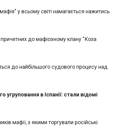
мафія" у всьому світі намагається нажитись
0 причетних до мафіозному клану "Коза
ється до найбільшого судового процесу над
о угруповання в Іспанії: стали відомі
иків мафії, з якими торгували російські