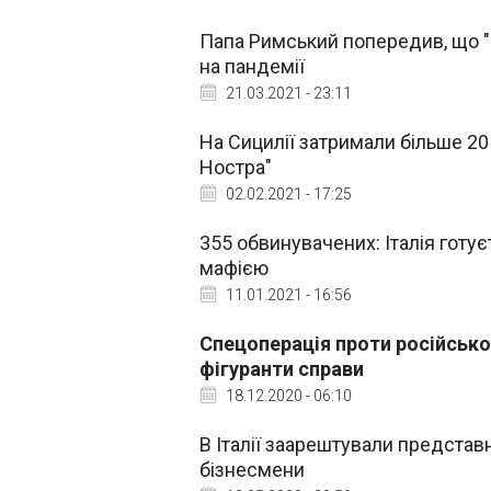
Папа Римський попередив, що "
на пандемії
21.03.2021 - 23:11
На Сицилії затримали більше 2
Ностра"
02.02.2021 - 17:25
355 обвинувачених: Італія готу
мафією
11.01.2021 - 16:56
Спецоперація проти російськог
фігуранти справи
18.12.2020 - 06:10
В Італії заарештували представн
бізнесмени