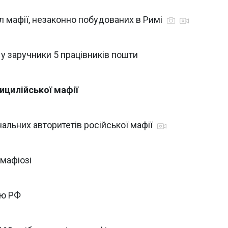
ілл мафії, незаконно побудованих в Римі
в у заручники 5 працівників пошти
ицилійської мафії
нальних авторитетів російської мафії
 мафіозі
єю РФ