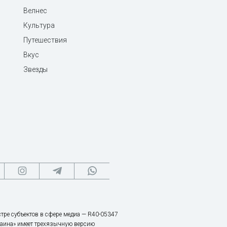
Велнес
Культура
Путешествия
Вкус
Звезды
тре субъектов в сфере медиа — R40-05347
аина» имеет трехязычную версию