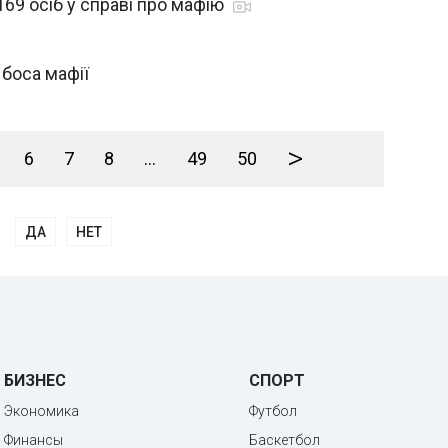
 169 осіб у справі про мафію
о боса мафії
>
6
7
8
...
49
50
ДА
НЕТ
БИЗНЕС
СПОРТ
Экономика
Футбол
Финансы
Баскетбол