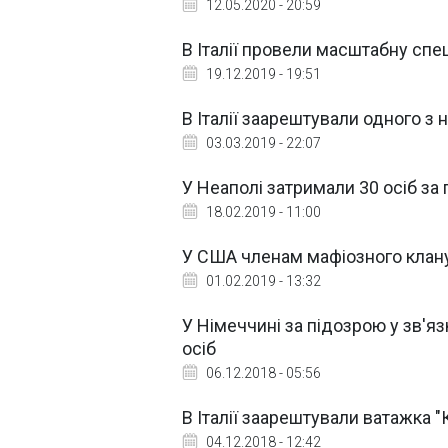
12.05.2020 - 20:59
В Італії провели масштабну спе
19.12.2019 - 19:51
В Італії заарештували одного з
03.03.2019 - 22:07
У Неаполі затримали 30 осіб за 
18.02.2019 - 11:00
У США членам мафіозного клану
01.02.2019 - 13:32
У Німеччині за підозрою у зв'я
осіб
06.12.2018 - 05:56
В Італії заарештували ватажка "
04.12.2018 - 12:42