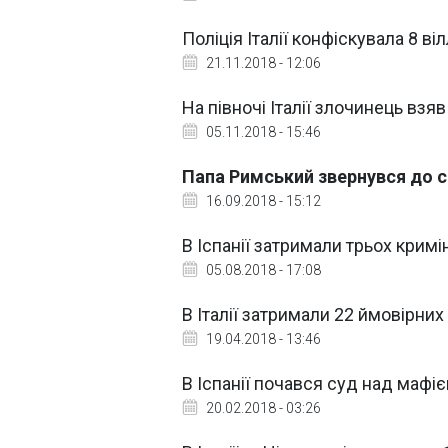
Поліція Італії конфіскувала 8 в
21.11.2018 - 12:06
На півночі Італії злочинець взя
05.11.2018 - 15:46
Папа Римський звернувся до с
16.09.2018 - 15:12
В Іспанії затримали трьох кримі
05.08.2018 - 17:08
В Італії затримали 22 ймовірних
19.04.2018 - 13:46
В Іспанії почався суд над мафі
20.02.2018 - 03:26