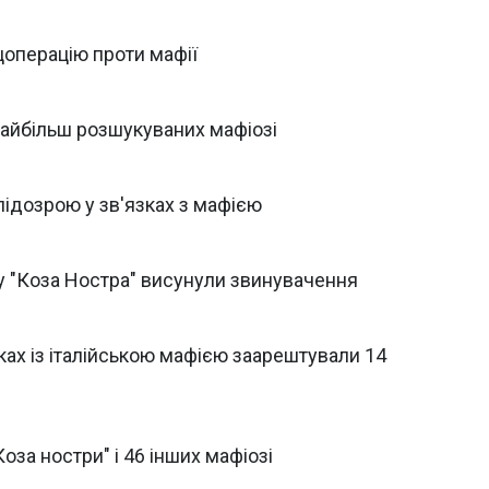
цоперацію проти мафії
 найбільш розшукуваних мафіозі
підозрою у зв'язках з мафією
 "Коза Ностра" висунули звинувачення
зках із італійською мафією заарештували 14
Коза ностри" і 46 інших мафіозі