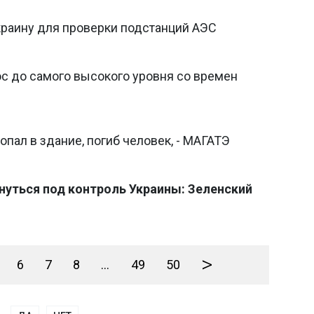
раину для проверки подстанций АЭС
с до самого высокого уровня со времен
пал в здание, погиб человек, - МАГАТЭ
уться под контроль Украины: Зеленский
>
6
7
8
...
49
50