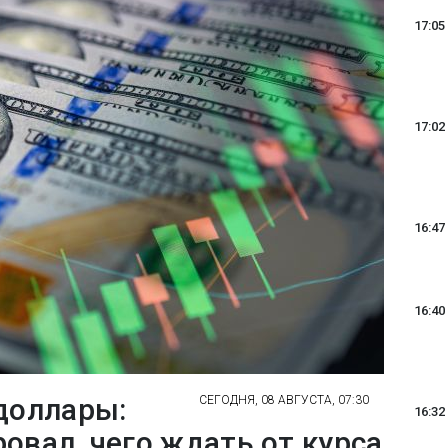
17:05
17:02
16:47
16:40
 доллары:
СЕГОДНЯ, 08 АВГУСТА, 07:30
16:32
овал, чего ждать от курса