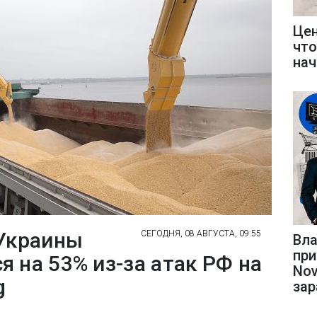
Цен
что
нач
 Украины
СЕГОДНЯ, 08 АВГУСТА, 09:55
Вла
при
 на 53% из-за атак РФ на
Nov
g
за