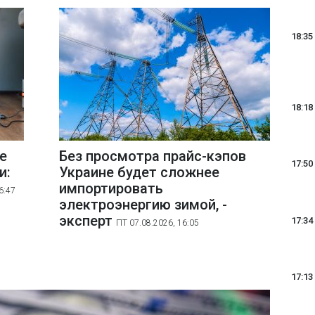
18:35
18:18
е
Без просмотра прайс-кэпов
17:50
и:
Украине будет сложнее
импортировать
6:47
электроэнергию зимой, -
эксперт
17:34
ПТ 07.08.2026, 16:05
17:13