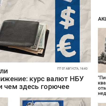
АК
яли
ПТ 07 АВГУСТА, 16:40
нижение: курс валют НБУ
"Пи
ква
ри чем здесь горючее
отм
не