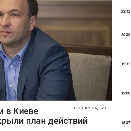
22:12
20:30
19:12
19:00
м в Киеве
ПТ 07 АВГУСТА, 18:37
скрыли план действий
18:37