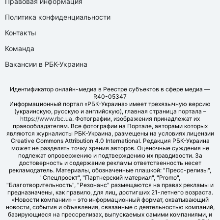
Правовая информация
Политика конфиденциальности
Контакты
Команда
Вакансии в РБК-Украина
Идентификатор онлайн-медиа в Реестре субъектов в сфере медиа —
R40-05347
Информационный портал «РБК-Украина» имеет трехязычную версию
(украинскую, русскую и английскую), главная страница портала –
https://www.rbc.ua
. Фотографии, изображения принадлежат их
правообладателям. Все фотографии на Портале, авторами которых
являются журналисты РБК-Украина, размещены на условиях лицензии
Creative Commons Attribution 4.0 International. Редакция РБК-Украина
может не разделять точку зрения авторов. Оценочные суждения не
подлежат опровержению и подтверждению их правдивости. За
достоверность и содержание рекламы ответственность несет
рекламодатель. Материалы, обозначенные плашкой: "Пресс-релизы",
"Спецпроект", "Партнерский материал", "Promo",
"Благотворительность", "Резонанс" размещаются на правах рекламы и
предназначены, как правило, для лиц, достигших 21-летнего возраста.
«Новости компании» – это информационный формат, охватывающий
новости, события и объявления, связанные с деятельностью компаний,
базирующиеся на прессрелизах, выпускаемых самими компаниями, и