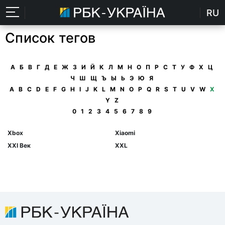
RU
Список тегов
А
Б
В
Г
Д
Е
Ж
З
И
Й
К
Л
М
Н
О
П
Р
С
Т
У
Ф
Х
Ц
Ч
Ш
Щ
Ъ
Ы
Ь
Э
Ю
Я
A
B
C
D
E
F
G
H
I
J
K
L
M
N
O
P
Q
R
S
T
U
V
W
X
Y
Z
0
1
2
3
4
5
6
7
8
9
Xbox
Xiaomi
XXI Век
XXL