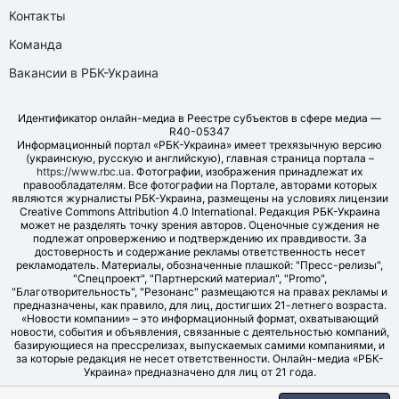
Контакты
Команда
Вакансии в РБК-Украина
Идентификатор онлайн-медиа в Реестре субъектов в сфере медиа —
R40-05347
Информационный портал «РБК-Украина» имеет трехязычную версию
(украинскую, русскую и английскую), главная страница портала –
https://www.rbc.ua
. Фотографии, изображения принадлежат их
правообладателям. Все фотографии на Портале, авторами которых
являются журналисты РБК-Украина, размещены на условиях лицензии
Creative Commons Attribution 4.0 International. Редакция РБК-Украина
может не разделять точку зрения авторов. Оценочные суждения не
подлежат опровержению и подтверждению их правдивости. За
достоверность и содержание рекламы ответственность несет
рекламодатель. Материалы, обозначенные плашкой: "Пресс-релизы",
"Спецпроект", "Партнерский материал", "Promo",
"Благотворительность", "Резонанс" размещаются на правах рекламы и
предназначены, как правило, для лиц, достигших 21-летнего возраста.
«Новости компании» – это информационный формат, охватывающий
новости, события и объявления, связанные с деятельностью компаний,
базирующиеся на прессрелизах, выпускаемых самими компаниями, и
за которые редакция не несет ответственности. Онлайн-медиа «РБК-
Украина» предназначено для лиц от 21 года.
© LLC "UBT MEDIA", 2006-2026.