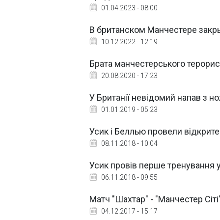
01.04.2023 - 08:00
В британском Манчестере закр
10.12.2022 - 12:19
Брата манчестерського терорис
20.08.2020 - 17:23
У Британії невідомий напав з н
01.01.2019 - 05:23
Усик і Беллью провели відкрит
08.11.2018 - 10:04
Усик провів перше тренування 
06.11.2018 - 09:55
Матч "Шахтар" - "Манчестер Сіті
04.12.2017 - 15:17