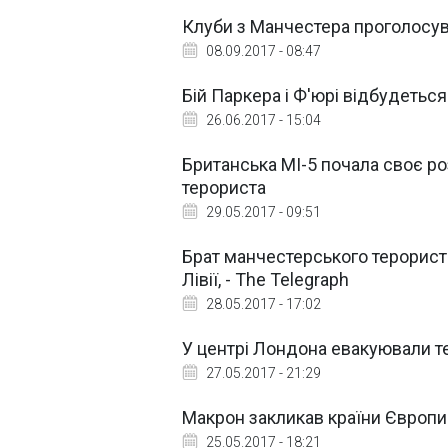
Клуби з Манчестера проголосува
08.09.2017 - 08:47
Бій Паркера і Ф'юрі відбудетьс
26.06.2017 - 15:04
Британська МІ-5 почала своє р
терориста
29.05.2017 - 09:51
Брат манчестерського терорист
Лівії, - The Telegraph
28.05.2017 - 17:02
У центрі Лондона евакуювали те
27.05.2017 - 21:29
Макрон закликав країни Європи 
25.05.2017 - 18:21