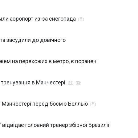
ыли аэропорт из-за снегопада
та засудили до довічного
ожем на перехожих в метро, є поранені
е тренування в Манчестері
у Манчестері перед боєм з Беллью
" відвідає головний тренер збірної Бразилії