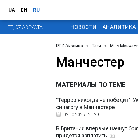
UA
EN
RU
НОВОСТИ
АНАЛИТИКА
ПТ, 07 АВГУСТА
РБК-Украина
»
Теги
»
М
» Манчест
Манчестер
МАТЕРИАЛЫ ПО ТЕМЕ
"Террор никогда не победит": 
синагогу в Манчестере
02.10.2025 - 21:29
В Британии впервые начнут брат
придется заплатить