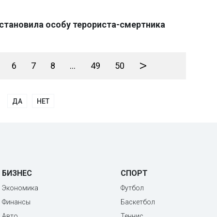
 встановила особу терориста-смертника
>
6
7
8
...
49
50
ДА
НЕТ
БИЗНЕС
СПОРТ
Экономика
Футбол
Финансы
Баскетбол
Авто
Теннис