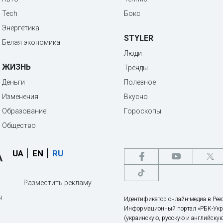
Tech
Бокс
Энергетика
STYLER
Белая экономика
Люди
ЖИЗНЬ
Тренды
Деньги
Полезное
Изменения
Вкусно
Образование
Гороскопы
Общество
UA
EN
RU
Разместить рекламу
ы
Идентификатор онлайн-медиа в Реес
Информационный портал «РБК-Укр
(украинскую, русскую и английскую