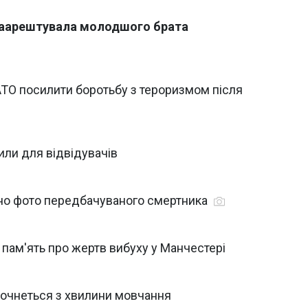
 заарештувала молодшого брата
АТО посилити боротьбу з тероризмом після
или для відвідувачів
ано фото передбачуваного смертника
 пам'ять про жертв вибуху у Манчестері
 почнеться з хвилини мовчання