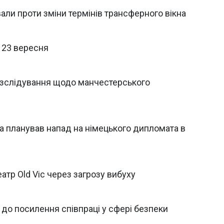
ли проти зміни термінів трансферного вікна
я 23 вересня
озслідування щодо манчестерського
а планував напад на німецького дипломата в
атр Old Vic через загрозу вибуху
до посилення співпраці у сфері безпеки