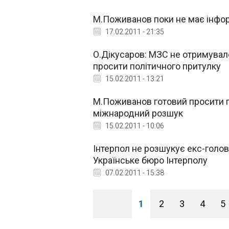
М.Поживанов поки не має інфор
17.02.2011 - 21:35
О.Дікусаров: МЗС не отримувал
просити політичного притулку
15.02.2011 - 13:21
М.Поживанов готовий просити п
міжнародний розшук
15.02.2011 - 10:06
Інтерпол не розшукує екс-голо
Українське бюро Інтерполу
07.02.2011 - 15:38
1
2
3
4
5