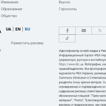
Изменения
Вкусно
Образование
Гороскопы
Общество
UA
EN
RU
Разместить рекламу
ы
Идентификатор онлайн-медиа в Реес
Информационный портал «РБК-Укр
(украинскую, русскую и английскую
https://www.rbc.ua
. Фотографии, и
правообладателям. Все фотографии
журналисты РБК-Украина, размещен
Commons Attribution 4.0 Internatio
разделять точку зрения авторов. О
опровержению и подтверждению их 
содержание рекламы ответственност
обозначенные плашкой: "Пресс-рели
материал", "Promo", "Благотворител
рекламы и предназначены, как прав