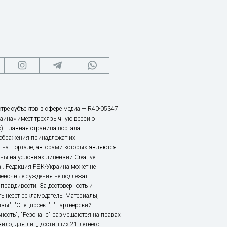
тре субъектов в сфере медиа — R40-05347
аина» имеет трехязычную версию
), главная страница портала –
зображения принадлежат их
 на Портале, авторами которых являются
ы на условиях лицензии Creative
nal. Редакция РБК-Украина может не
ценочные суждения не подлежат
правдивости. За достоверность и
ь несет рекламодатель. Материалы,
зы", "Спецпроект", "Партнерский
ьность", "Резонанс" размещаются на правах
ило, для лиц, достигших 21-летнего