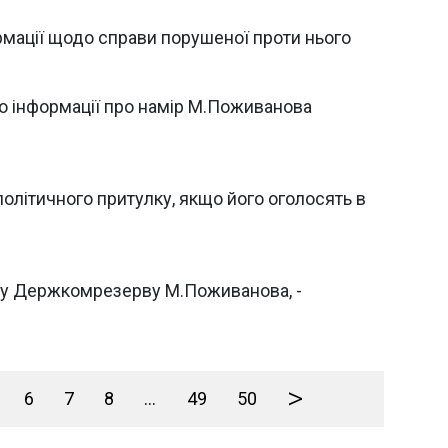
мації щодо справи порушеної проти нього
о інформації про намір М.Поживанова
олітичного притулку, якщо його оголосять в
ву Держкомрезерву М.Поживанова, -
>
6
7
8
...
49
50