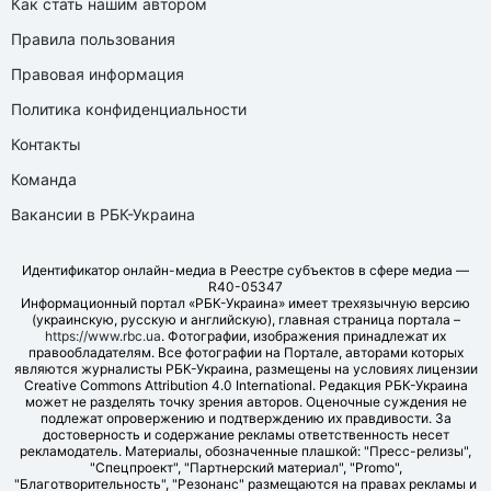
Как стать нашим автором
Правила пользования
Правовая информация
Политика конфиденциальности
Контакты
Команда
Вакансии в РБК-Украина
Идентификатор онлайн-медиа в Реестре субъектов в сфере медиа —
R40-05347
Информационный портал «РБК-Украина» имеет трехязычную версию
(украинскую, русскую и английскую), главная страница портала –
https://www.rbc.ua
. Фотографии, изображения принадлежат их
правообладателям. Все фотографии на Портале, авторами которых
являются журналисты РБК-Украина, размещены на условиях лицензии
Creative Commons Attribution 4.0 International. Редакция РБК-Украина
может не разделять точку зрения авторов. Оценочные суждения не
подлежат опровержению и подтверждению их правдивости. За
достоверность и содержание рекламы ответственность несет
рекламодатель. Материалы, обозначенные плашкой: "Пресс-релизы",
"Спецпроект", "Партнерский материал", "Promo",
"Благотворительность", "Резонанс" размещаются на правах рекламы и