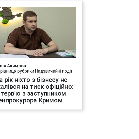
лія Акимова
ерівниця рубрики Надзвичайні події
а рік ніхто з бізнесу не
алівся на тиск офіційно:
нтерв'ю з заступником
енпрокурора Кримом