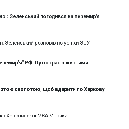
но": Зеленський погодився на перемир'я
і. Зеленський розповів по успіхи ЗСУ
еремир’я" РФ: Путін грає з життями
вертою сволотою, щоб вдарити по Харкову
ика Херсонської МВА Мрочка