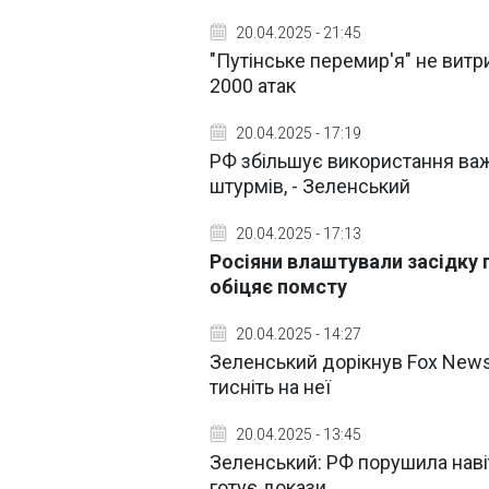
20.04.2025 - 21:45
"Путінське перемир'я" не вит
2000 атак
20.04.2025 - 17:19
РФ збільшує використання важ
штурмів, - Зеленський
20.04.2025 - 17:13
Росіяни влаштували засідку п
обіцяє помсту
20.04.2025 - 14:27
Зеленський дорікнув Fox News
тисніть на неї
20.04.2025 - 13:45
Зеленський: РФ порушила навіт
готує докази