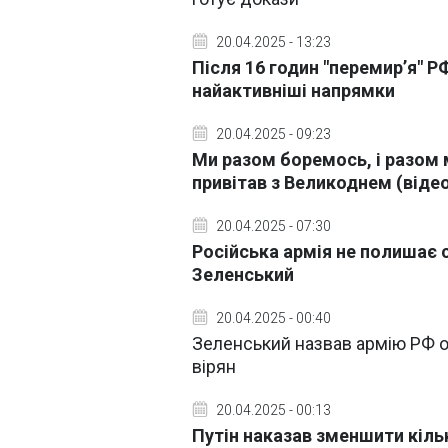
20.04.2025 - 13:23
Після 16 годин "перемир’я" 
найактивніші напрямки
20.04.2025 - 09:23
Ми разом боремось, і разом 
привітав з Великоднем (віде
20.04.2025 - 07:30
Російська армія не полишає с
Зеленський
20.04.2025 - 00:40
Зеленський назвав армію РФ о
вірян
20.04.2025 - 00:13
Путін наказав зменшити кільк