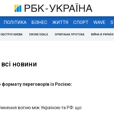
ПОЛІТИКА
БІЗНЕС
ЖИТТЯ
СПОРТ
WAVE
S
ОБСТРІЛ КИЄВА
DRONE DEALS
ОРМУЗЬКА ПРОТОКА
ВІЙНА В УКРАЇНІ
 всі новини
 формату переговорів із Росією:
инення вогню між Україною та РФ: що