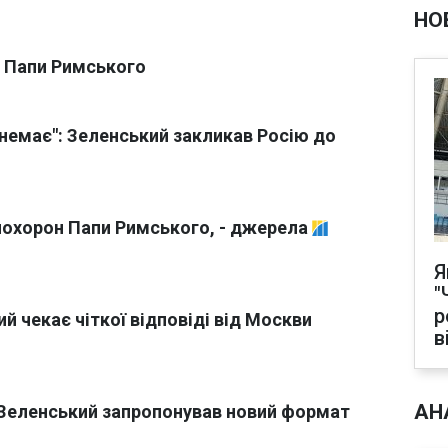
НО
н Папи Римського
 немає": Зеленський закликав Росію до
похорон Папи Римського, - джерела
Я
"
р
й чекає чіткої відповіді від Москви
в
АН
. Зеленський запропонував новий формат