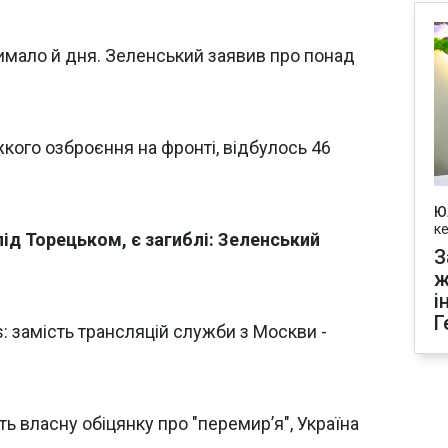
римало й дня. Зеленський заявив про понад
кого озброєння на фронті, відбулось 46
Ю
к
ід Торецьком, є загиблі: Зеленський
З
ж
і
Г
: замість трансляцій служби з Москви -
ь власну обіцянку про "перемир’я", Україна