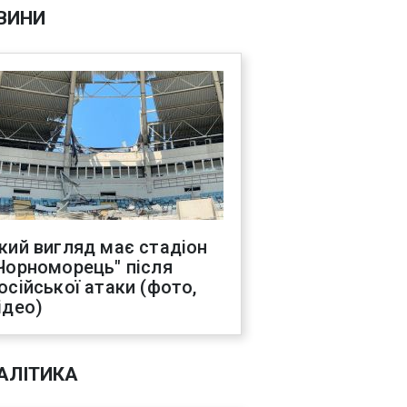
ВИНИ
кий вигляд має стадіон
Чорноморець" після
осійської атаки (фото,
ідео)
АЛІТИКА