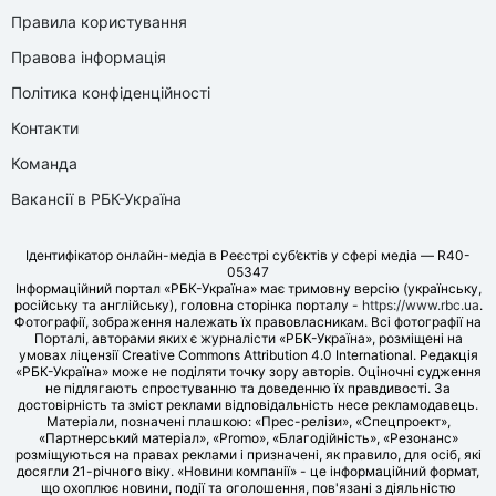
Правила користування
Правова інформація
Політика конфіденційності
Контакти
Команда
Вакансії в РБК-Україна
Ідентифікатор онлайн-медіа в Реєстрі суб’єктів у сфері медіа — R40-
05347
Інформаційний портал «РБК-Україна» має тримовну версію (українську,
російську та англійську), головна сторінка порталу -
https://www.rbc.ua
.
Фотографії, зображення належать їх правовласникам. Всі фотографії на
Порталі, авторами яких є журналісти «РБК-Україна», розміщені на
умовах ліцензії Creative Commons Attribution 4.0 International. Редакція
«РБК-Україна» може не поділяти точку зору авторів. Оціночні судження
не підлягають спростуванню та доведенню їх правдивості. За
достовірність та зміст реклами відповідальність несе рекламодавець.
Матеріали, позначені плашкою: «Прес-релізи», «Спецпроект»,
«Партнерський матеріал», «Promo», «Благодійність», «Резонанс»
розміщуються на правах реклами і призначені, як правило, для осіб, які
досягли 21-річного віку. «Новини компанії» - це інформаційний формат,
що охоплює новини, події та оголошення, пов'язані з діяльністю