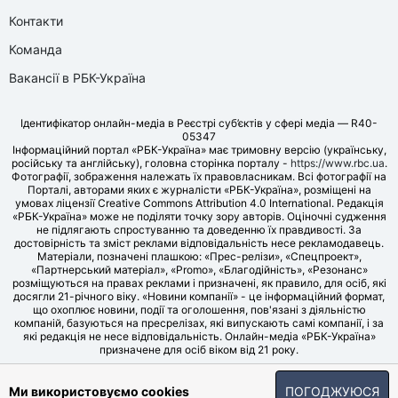
Контакти
Команда
Вакансії в РБК-Україна
Ідентифікатор онлайн-медіа в Реєстрі суб’єктів у сфері медіа — R40-
05347
Інформаційний портал «РБК-Україна» має тримовну версію (українську,
російську та англійську), головна сторінка порталу -
https://www.rbc.ua
.
Фотографії, зображення належать їх правовласникам. Всі фотографії на
Порталі, авторами яких є журналісти «РБК-Україна», розміщені на
умовах ліцензії Creative Commons Attribution 4.0 International. Редакція
«РБК-Україна» може не поділяти точку зору авторів. Оціночні судження
не підлягають спростуванню та доведенню їх правдивості. За
достовірність та зміст реклами відповідальність несе рекламодавець.
Матеріали, позначені плашкою: «Прес-релізи», «Спецпроект»,
«Партнерський матеріал», «Promo», «Благодійність», «Резонанс»
розміщуються на правах реклами і призначені, як правило, для осіб, які
досягли 21-річного віку. «Новини компанії» - це інформаційний формат,
що охоплює новини, події та оголошення, пов'язані з діяльністю
компаній, базуються на пресрелізах, які випускають самі компанії, і за
які редакція не несе відповідальність. Онлайн-медіа «РБК-Україна»
призначене для осіб віком від 21 року.
© LLC «UBT MEDIA», 2006-2026.
Ми використовуємо cookies
ПОГОДЖУЮСЯ