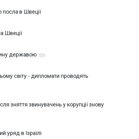
о посла в Швеції
ла Швеції
тину державою
сьому світу - дипломати проводять
після зняття звинувачень у корупції знову
й уряд в Ізраїлі