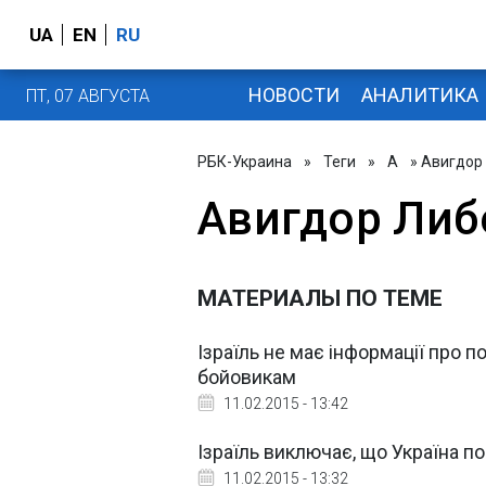
UA
EN
RU
НОВОСТИ
АНАЛИТИКА
ПТ, 07 АВГУСТА
РБК-Украина
»
Теги
»
А
» Авигдор
Авигдор Ли
МАТЕРИАЛЫ ПО ТЕМЕ
Ізраїль не має інформації про 
бойовикам
11.02.2015 - 13:42
Ізраїль виключає, що Україна п
11.02.2015 - 13:32