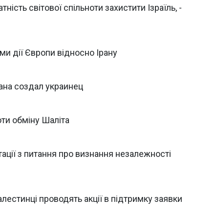
ність світової спільноти захистити Ізраїль, -
ми дії Європи відносно Ірану
ана создал украинец
оти обміну Шаліта
ації з питання про визнання незалежності
лестинці проводять акції в підтримку заявки