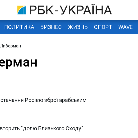
ПОЛИТИКА
БИЗНЕС
ЖИЗНЬ
СПОРТ
WAVE
 Либерман
берман
постачання Росією зброї арабським
овторить "долю Близького Сходу"