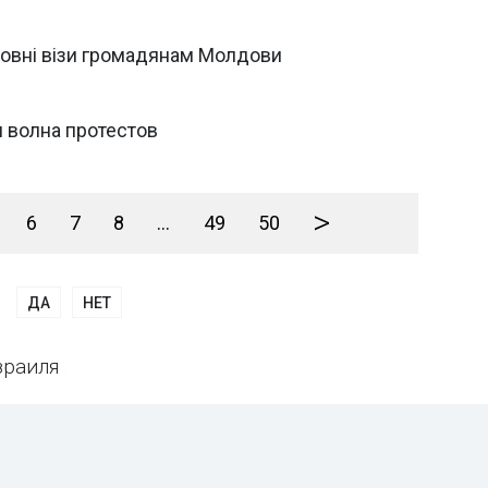
товні візи громадянам Молдови
 волна протестов
>
6
7
8
...
49
50
ДА
НЕТ
зраиля