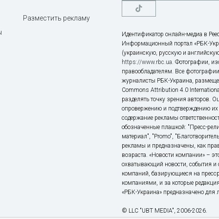
Разместить рекламу
ы
Идентификатор онлайн-медиа в Реес
Информационный портал «РБК-Укр
(украинскую, русскую и английскую
https://www.rbc.ua
. Фотографии, и
правообладателям. Все фотографии
журналисты РБК-Украина, размещен
Commons Attribution 4.0 Internatio
разделять точку зрения авторов. О
опровержению и подтверждению их 
содержание рекламы ответственност
обозначенные плашкой: "Пресс-рели
материал", "Promo", "Благотворител
рекламы и предназначены, как прав
возраста. «Новости компании» – 
охватывающий новости, события и 
компаний, базирующиеся на пресс
компаниями, и за которые редакция
«РБК-Украина» предназначено для ли
© LLC "UBT MEDIA", 2006-2026.