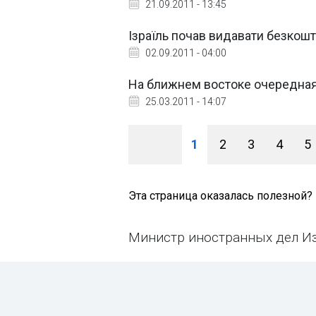
21.09.2011 - 13:45
Ізраїль почав видавати безкош
02.09.2011 - 04:00
На ближнем востоке очередная
25.03.2011 - 14:07
1
2
3
4
5
Эта страница оказалась полезной?
Министр иностранных дел И