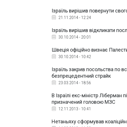
Ізраїль вирішив повернути свог
21.11.2014 - 12:24
Ізраїль вирішив відкликати пос
30.10.2014 - 20:01
Швеція офіційно визнає Палес
30.10.2014 - 10:42
Ізраїль закрив посольства по в
безпрецедентний страйк
23.03.2014 - 18:56
В Ізраїлі екс-міністр Ліберман 
призначений головою МЗС
12.11.2013 - 10:41
Нетаньяху сформував коаліційни