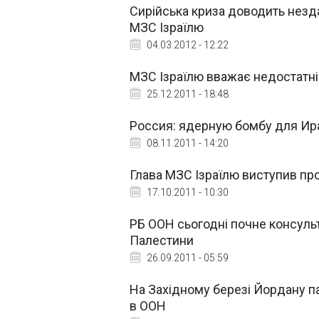
Сирійська криза доводить нездат
МЗС Ізраїлю
04.03.2012 - 12:22
МЗС Ізраїлю вважає недостатні
25.12.2011 - 18:48
Россия: ядерную бомбу для Ир
08.11.2011 - 14:20
Глава МЗС Ізраїлю виступив пр
17.10.2011 - 10:30
РБ ООН сьогодні почне консульт
Палестини
26.09.2011 - 05:59
На Західному березі Йордану па
в ООН