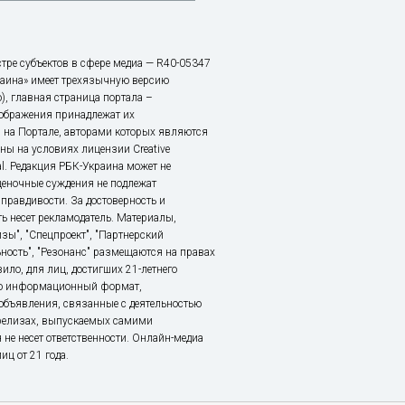
тре субъектов в сфере медиа — R40-05347
аина» имеет трехязычную версию
), главная страница портала –
зображения принадлежат их
 на Портале, авторами которых являются
ы на условиях лицензии Creative
nal. Редакция РБК-Украина может не
ценочные суждения не подлежат
правдивости. За достоверность и
ь несет рекламодатель. Материалы,
зы", "Спецпроект", "Партнерский
ьность", "Резонанс" размещаются на правах
ило, для лиц, достигших 21-летнего
это информационный формат,
объявления, связанные с деятельностью
релизах, выпускаемых самими
 не несет ответственности. Онлайн-медиа
ц от 21 года.