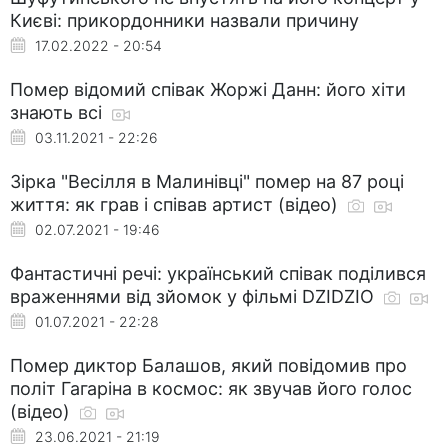
Києві: прикордонники назвали причину
17.02.2022 - 20:54
Помер відомий співак Жоржі Данн: його хіти
знають всі
03.11.2021 - 22:26
Зірка "Весілля в Малинівці" помер на 87 році
життя: як грав і співав артист (відео)
02.07.2021 - 19:46
Фантастичні речі: український співак поділився
враженнями від зйомок у фільмі DZIDZIO
01.07.2021 - 22:28
Помер диктор Балашов, який повідомив про
політ Гагаріна в космос: як звучав його голос
(відео)
23.06.2021 - 21:19