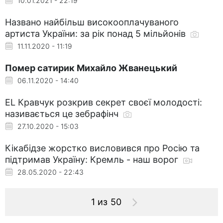
10.01.2021 - 22:19
Названо найбільш високооплачуваного
артиста України: за рік понад 5 мільйонів
11.11.2020 - 11:19
Помер сатирик Михайло Жванецький
06.11.2020 - 14:40
EL Кравчук розкрив секрет своєї молодості:
називається це зебрафінч
27.10.2020 - 15:03
Кікабідзе жорстко висловився про Росію та
підтримав Україну: Кремль - наш ворог
28.05.2020 - 22:43
1 из 50