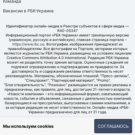
Команда
Вакансии в РБК-Украина
Идентификатор онлайн-медиа в Реестре субъектов в сфере медиа —
R40-05347
Информационный портал «РБК-Украина» имеет трехязычную версию
(украинскую, русскую и английскую), главная страница портала –
https://www.rbc.ua
. Фотографии, изображения принадлежат их
правообладателям. Все фотографии на Портале, авторами которых
являются журналисты РБК-Украина, размещены на условиях лицензии
Creative Commons Attribution 4.0 International. Редакция РБК-Украина
может не разделять точку зрения авторов. Оценочные суждения не
подлежат опровержению и подтверждению их правдивости. За
достоверность и содержание рекламы ответственность несет
рекламодатель. Материалы, обозначенные плашкой: "Пресс-релизы",
"Спецпроект", "Партнерский материал", "Promo",
"Благотворительность", "Резонанс" размещаются на правах рекламы и
предназначены, как правило, для лиц, достигших 21-летнего возраста.
«Новости компании» – это информационный формат, охватывающий
новости, события и объявления, связанные с деятельностью компаний,
базирующиеся на прессрелизах, выпускаемых самими компаниями, и
за которые редакция не несет ответственности. Онлайн-медиа «РБК-
Украина» предназначено для лиц от 21 года.
© LLC "UBT MEDIA", 2006-2026.
Мы используем cookies
СОГЛАШАЮСЬ