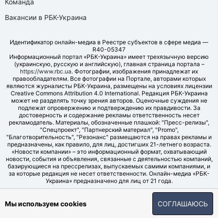
Команда
Вакансии в РБК-Украина
Идентификатор онлайн-медиа в Реестре субъектов в сфере медиа —
R40-05347
Информационный портал «РБК-Украина» имеет трехязычную версию
(украинскую, русскую и английскую), главная страница портала –
https://www.rbc.ua
. Фотографии, изображения принадлежат их
правообладателям. Все фотографии на Портале, авторами которых
являются журналисты РБК-Украина, размещены на условиях лицензии
Creative Commons Attribution 4.0 International. Редакция РБК-Украина
может не разделять точку зрения авторов. Оценочные суждения не
подлежат опровержению и подтверждению их правдивости. За
достоверность и содержание рекламы ответственность несет
рекламодатель. Материалы, обозначенные плашкой: "Пресс-релизы",
"Спецпроект", "Партнерский материал", "Promo",
"Благотворительность", "Резонанс" размещаются на правах рекламы и
предназначены, как правило, для лиц, достигших 21-летнего возраста.
«Новости компании» – это информационный формат, охватывающий
новости, события и объявления, связанные с деятельностью компаний,
базирующиеся на прессрелизах, выпускаемых самими компаниями, и
за которые редакция не несет ответственности. Онлайн-медиа «РБК-
Украина» предназначено для лиц от 21 года.
© LLC "UBT MEDIA", 2006-2026.
Мы используем cookies
СОГЛАШАЮСЬ