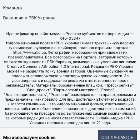
Команда
Вакансии в РБК-Украина
Идентификатор онлайн-медиа в Реестре субъектов в сфере медиа —
R40-05347
Информационный портал «РБК-Украина» имеет трехязычную версию
(украинскую, русскую и английскую), главная страница портала –
https://www.rbc.ua
. Фотографии, изображения принадлежат их
правообладателям. Все фотографии на Портале, авторами которых
являются журналисты РБК-Украина, размещены на условиях лицензии
Creative Commons Attribution 4.0 International. Редакция РБК-Украина
может не разделять точку зрения авторов. Оценочные суждения не
подлежат опровержению и подтверждению их правдивости. За
достоверность и содержание рекламы ответственность несет
рекламодатель. Материалы, обозначенные плашкой: "Пресс-релизы",
"Спецпроект", "Партнерский материал", "Promo",
"Благотворительность", "Резонанс" размещаются на правах рекламы и
предназначены, как правило, для лиц, достигших 21-летнего возраста.
«Новости компании» – это информационный формат, охватывающий
новости, события и объявления, связанные с деятельностью компаний,
базирующиеся на прессрелизах, выпускаемых самими компаниями, и
за которые редакция не несет ответственности. Онлайн-медиа «РБК-
Украина» предназначено для лиц от 21 года.
© LLC "UBT MEDIA", 2006-2026.
Мы используем cookies
СОГЛАШАЮСЬ