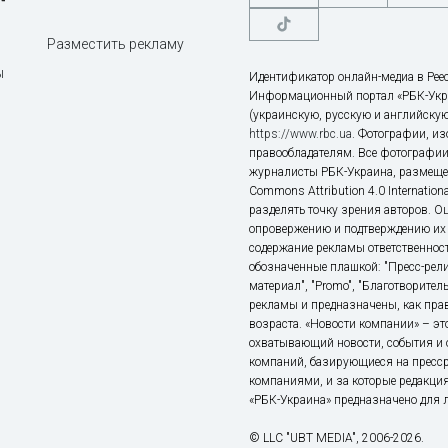
Разместить рекламу
ы
Идентификатор онлайн-медиа в Реес
Информационный портал «РБК-Укр
(украинскую, русскую и английскую
https://www.rbc.ua
. Фотографии, и
правообладателям. Все фотографии
журналисты РБК-Украина, размещен
Commons Attribution 4.0 Internatio
разделять точку зрения авторов. О
опровержению и подтверждению их 
содержание рекламы ответственност
обозначенные плашкой: "Пресс-рели
материал", "Promo", "Благотворител
рекламы и предназначены, как прав
возраста. «Новости компании» – 
охватывающий новости, события и 
компаний, базирующиеся на пресс
компаниями, и за которые редакция
«РБК-Украина» предназначено для ли
© LLC "UBT MEDIA", 2006-2026.