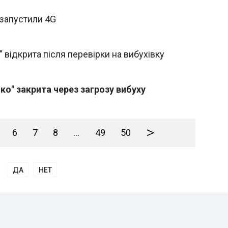
 запустили 4G
 відкрита після перевірки на вибухівку
ко" закрита через загрозу вибуху
>
6
7
8
...
49
50
ДА
НЕТ