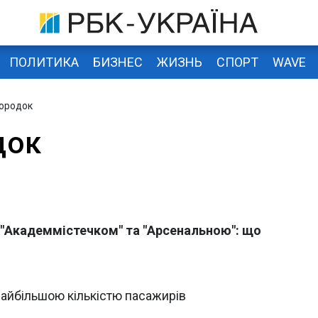
ПОЛИТИКА
БИЗНЕС
ЖИЗНЬ
СПОРТ
WAVE
ородок
док
 "Академмістечком" та "Арсенальною": що
найбільшою кількістю пасажирів