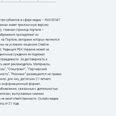
тре субъектов в сфере медиа — R40-05347
аина» имеет трехязычную версию
), главная страница портала –
зображения принадлежат их
 на Портале, авторами которых являются
ы на условиях лицензии Creative
nal. Редакция РБК-Украина может не
ценочные суждения не подлежат
правдивости. За достоверность и
ь несет рекламодатель. Материалы,
зы", "Спецпроект", "Партнерский
ьность", "Резонанс" размещаются на правах
ило, для лиц, достигших 21-летнего
это информационный формат,
объявления, связанные с деятельностью
релизах, выпускаемых самими
 не несет ответственности. Онлайн-медиа
ц от 21 года.