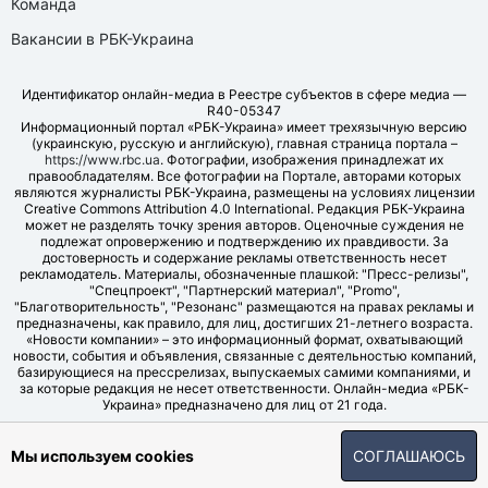
Команда
Вакансии в РБК-Украина
Идентификатор онлайн-медиа в Реестре субъектов в сфере медиа —
R40-05347
Информационный портал «РБК-Украина» имеет трехязычную версию
(украинскую, русскую и английскую), главная страница портала –
https://www.rbc.ua
. Фотографии, изображения принадлежат их
правообладателям. Все фотографии на Портале, авторами которых
являются журналисты РБК-Украина, размещены на условиях лицензии
Creative Commons Attribution 4.0 International. Редакция РБК-Украина
может не разделять точку зрения авторов. Оценочные суждения не
подлежат опровержению и подтверждению их правдивости. За
достоверность и содержание рекламы ответственность несет
рекламодатель. Материалы, обозначенные плашкой: "Пресс-релизы",
"Спецпроект", "Партнерский материал", "Promo",
"Благотворительность", "Резонанс" размещаются на правах рекламы и
предназначены, как правило, для лиц, достигших 21-летнего возраста.
«Новости компании» – это информационный формат, охватывающий
новости, события и объявления, связанные с деятельностью компаний,
базирующиеся на прессрелизах, выпускаемых самими компаниями, и
за которые редакция не несет ответственности. Онлайн-медиа «РБК-
Украина» предназначено для лиц от 21 года.
© LLC "UBT MEDIA", 2006-2026.
Мы используем cookies
СОГЛАШАЮСЬ