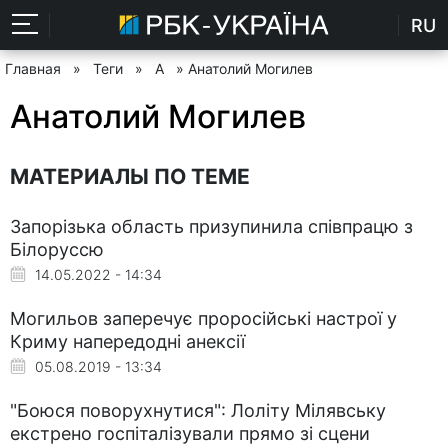
RU
Главная
»
Теги
»
А
» Анатолий Могилев
Анатолий Могилев
МАТЕРИАЛЫ ПО ТЕМЕ
Запорізька область призупинила співпрацю з
Білоруссю
14.05.2022 - 14:34
Могильов заперечує проросійські настрої у
Криму напередодні анексії
05.08.2019 - 13:34
"Боюся поворухнутися": Лоліту Мілявську
екстрено госпіталізували прямо зі сцени