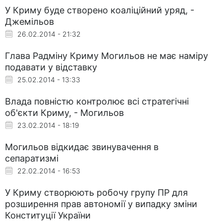
У Криму буде створено коаліційний уряд, -
Джемільов
26.02.2014 - 21:32
Глава Радміну Криму Могильов не має наміру
подавати у відставку
25.02.2014 - 13:33
Влада повністю контролює всі стратегічні
об'єкти Криму, - Могильов
23.02.2014 - 18:19
Могильов відкидає звинувачення в
сепаратизмі
22.02.2014 - 16:53
У Криму створюють робочу групу ПР для
розширення прав автономії у випадку зміни
Конституції України