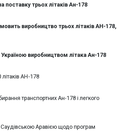
а поставку трьох літаків Ан-178
мовить виробництво трьох літаків АН-178,
з Україною виробництвом літака Ан-178
 літаків АН-178
ирання транспортних Ан-178 і легкого
з Саудівською Аравією щодо програм