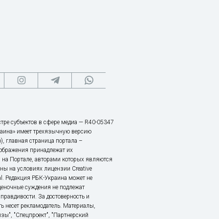
тре субъектов в сфере медиа — R40-05347
аина» имеет трехязычную версию
), главная страница портала –
зображения принадлежат их
 на Портале, авторами которых являются
ы на условиях лицензии Creative
nal. Редакция РБК-Украина может не
ценочные суждения не подлежат
правдивости. За достоверность и
ь несет рекламодатель. Материалы,
зы", "Спецпроект", "Партнерский