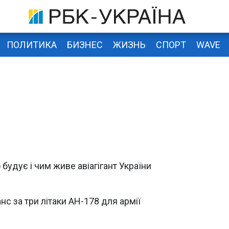
ПОЛИТИКА
БИЗНЕС
ЖИЗНЬ
СПОРТ
WAVE
будує і чим живе авіагігант України
нс за три літаки АН-178 для армії