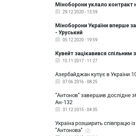
Міноборони уклало контракт н
29.12.2020 - 13:59
Міноборони України вперше за
- Уруський
05.12.2020 - 19:59
Кувейт зацікавився спільним 
15.11.2017 - 11:27
Азербайджан купує в України 10
07.06.2016 - 08:25
"Антонов" завершив дослідне зб
Ан-132
31.12.2015 - 04:35
Україна розширить співпрацю і
"Антонова"