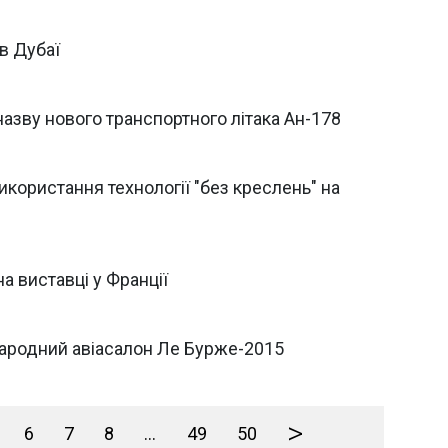
в Дубаї
назву нового транспортного літака Ан-178
икористання технології "без креслень" на
а виставці у Франції
жнародний авіасалон Ле Бурже-2015
>
6
7
8
...
49
50