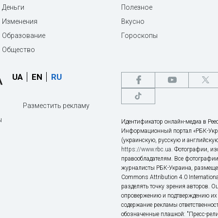
Деньги
Полезное
Изменения
Вкусно
Образование
Гороскопы
Общество
UA
EN
RU
Разместить рекламу
ы
Идентификатор онлайн-медиа в Реес
Информационный портал «РБК-Укр
(украинскую, русскую и английскую
https://www.rbc.ua
. Фотографии, и
правообладателям. Все фотографии
журналисты РБК-Украина, размещен
Commons Attribution 4.0 Internatio
разделять точку зрения авторов. О
опровержению и подтверждению их 
содержание рекламы ответственност
обозначенные плашкой: "Пресс-рели