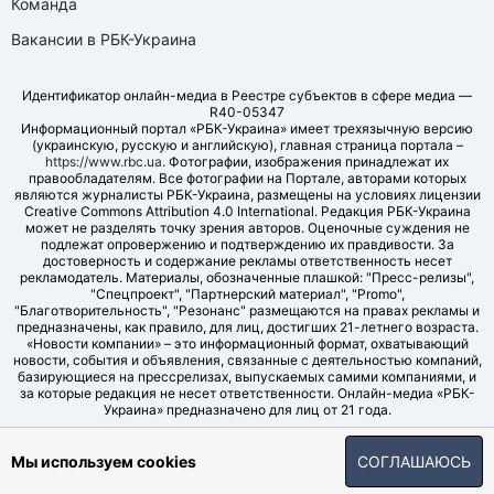
Команда
Вакансии в РБК-Украина
Идентификатор онлайн-медиа в Реестре субъектов в сфере медиа —
R40-05347
Информационный портал «РБК-Украина» имеет трехязычную версию
(украинскую, русскую и английскую), главная страница портала –
https://www.rbc.ua
. Фотографии, изображения принадлежат их
правообладателям. Все фотографии на Портале, авторами которых
являются журналисты РБК-Украина, размещены на условиях лицензии
Creative Commons Attribution 4.0 International. Редакция РБК-Украина
может не разделять точку зрения авторов. Оценочные суждения не
подлежат опровержению и подтверждению их правдивости. За
достоверность и содержание рекламы ответственность несет
рекламодатель. Материалы, обозначенные плашкой: "Пресс-релизы",
"Спецпроект", "Партнерский материал", "Promo",
"Благотворительность", "Резонанс" размещаются на правах рекламы и
предназначены, как правило, для лиц, достигших 21-летнего возраста.
«Новости компании» – это информационный формат, охватывающий
новости, события и объявления, связанные с деятельностью компаний,
базирующиеся на прессрелизах, выпускаемых самими компаниями, и
за которые редакция не несет ответственности. Онлайн-медиа «РБК-
Украина» предназначено для лиц от 21 года.
© LLC "UBT MEDIA", 2006-2026.
Мы используем cookies
СОГЛАШАЮСЬ