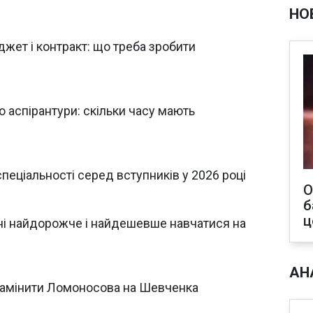
НО
жет і контракт: що треба зробити
 аспірантури: скільки часу мають
еціальності серед вступників у 2026 році
О
б
ц
аїні найдорожче і найдешевше навчатися на
АН
 замінити Ломоносова на Шевченка