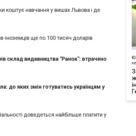
ьки коштує навчання у вишах Львова і де
ів-іноземців ще по 100 тисяч доларів
Ю
рів склад видавництва "Ранок": втрачено
к
З
ж
і
ла: до яких змін готуватись українцям у
Г
еціальності доведеться найбільше платити у