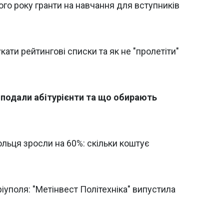
ого року гранти на навчання для вступників
ати рейтингові списки та як не "пролетіти"
е подали абітурієнти та що обирають
льця зросли на 60%: скільки коштує
ріуполя: "Метінвест Політехніка" випустила