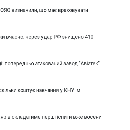
УЦОЯО визначили, що має враховувати
ки вчасно: через удар РФ знищено 410
ці: попередньо атакований завод "Авіатек"
скільки коштує навчання у КНУ ім.
олярів складатиме перші іспити вже восени