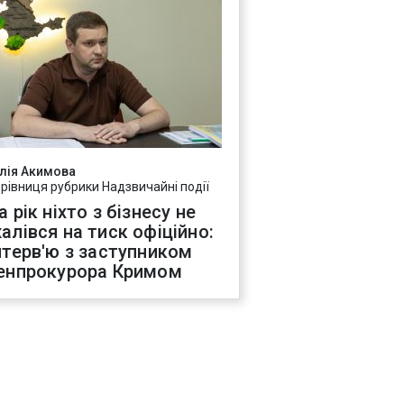
лія Акимова
ерівниця рубрики Надзвичайні події
а рік ніхто з бізнесу не
алівся на тиск офіційно:
нтерв'ю з заступником
енпрокурора Кримом