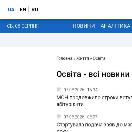
UA
EN
RU
НОВИНИ
АНАЛІТИКА
СБ, 08 СЕРПНЯ
Головна
»
Життя
»
Освіта
Освіта - всі новини
07.08.2026 - 15:34
МОН продовжило строки вступу
абітурієнти
07.08.2026 - 08:07
Стартувала подача заяв до маг
року