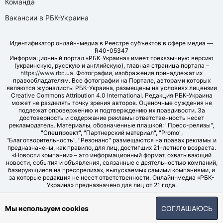
Команда
Вакансии в РБК-Украина
Идентификатор онлайн-медиа в Реестре субъектов в сфере медиа —
R40-05347
Информационный портал «РБК-Украина» имеет трехязычную версию
(украинскую, русскую и английскую), главная страница портала –
https://www.rbc.ua
. Фотографии, изображения принадлежат их
правообладателям. Все фотографии на Портале, авторами которых
являются журналисты РБК-Украина, размещены на условиях лицензии
Creative Commons Attribution 4.0 International. Редакция РБК-Украина
может не разделять точку зрения авторов. Оценочные суждения не
подлежат опровержению и подтверждению их правдивости. За
достоверность и содержание рекламы ответственность несет
рекламодатель. Материалы, обозначенные плашкой: "Пресс-релизы",
"Спецпроект", "Партнерский материал", "Promo",
"Благотворительность", "Резонанс" размещаются на правах рекламы и
предназначены, как правило, для лиц, достигших 21-летнего возраста.
«Новости компании» – это информационный формат, охватывающий
новости, события и объявления, связанные с деятельностью компаний,
базирующиеся на прессрелизах, выпускаемых самими компаниями, и
за которые редакция не несет ответственности. Онлайн-медиа «РБК-
Украина» предназначено для лиц от 21 года.
© LLC "UBT MEDIA", 2006-2026.
Мы используем cookies
СОГЛАШАЮСЬ