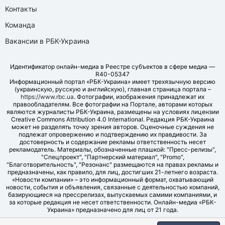
Контакты
Команда
Вакансии в РБК-Украина
Идентификатор онлайн-медиа в Реестре субъектов в сфере медиа —
R40-05347
Информационный портал «РБК-Украина» имеет трехязычную версию
(украинскую, русскую и английскую), главная страница портала –
https://www.rbc.ua
. Фотографии, изображения принадлежат их
правообладателям. Все фотографии на Портале, авторами которых
являются журналисты РБК-Украина, размещены на условиях лицензии
Creative Commons Attribution 4.0 International. Редакция РБК-Украина
может не разделять точку зрения авторов. Оценочные суждения не
подлежат опровержению и подтверждению их правдивости. За
достоверность и содержание рекламы ответственность несет
рекламодатель. Материалы, обозначенные плашкой: "Пресс-релизы",
"Спецпроект", "Партнерский материал", "Promo",
"Благотворительность", "Резонанс" размещаются на правах рекламы и
предназначены, как правило, для лиц, достигших 21-летнего возраста.
«Новости компании» – это информационный формат, охватывающий
новости, события и объявления, связанные с деятельностью компаний,
базирующиеся на прессрелизах, выпускаемых самими компаниями, и
за которые редакция не несет ответственности. Онлайн-медиа «РБК-
Украина» предназначено для лиц от 21 года.
© LLC "UBT MEDIA", 2006-2026.