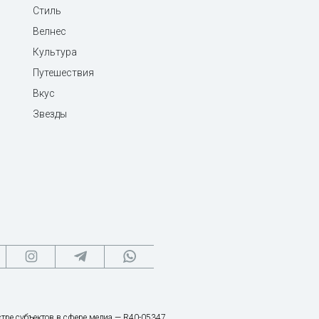
Стиль
Велнес
Культура
Путешествия
Вкус
Звезды
тре субъектов в сфере медиа — R40-05347