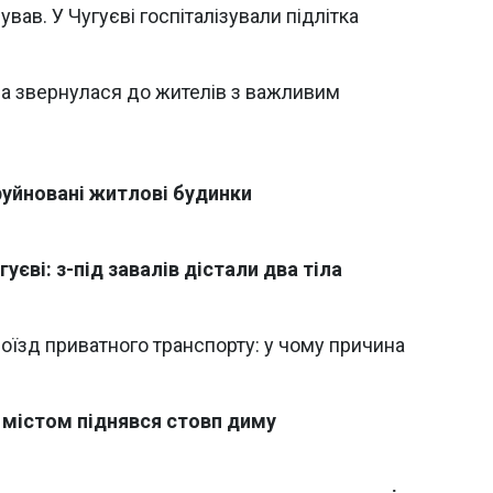
ував. У Чугуєві госпіталізували підлітка
а звернулася до жителів з важливим
руйновані житлові будинки
уєві: з-під завалів дістали два тіла
оїзд приватного транспорту: у чому причина
д містом піднявся стовп диму