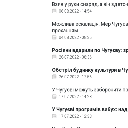
Взяв у руки снаряд, а він здетон
06.08.2022 - 14:54
Можлива ескалація. Мер Чугуєв
проханням
04.08.2022 - 08:35
Росіяни вдарили по Чугуєву: з
28.07.2022 - 08:36
Обстріл будинку культури в Чуг
26.07.2022 - 17:56
У Чугуєві можуть заборонити пр
17.07.2022 - 14:23
У Чугуєві прогримів вибух: на
17.07.2022 - 12:33