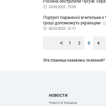
Росіяни обстріляли Чугуїв: сер
24.04.2022 - 15:59
Портрет пораненої вчительки з 
гроші допоможуть українцям
30.03.2022 - 21:11
<
1
2
3
4
Эта страница оказалась полезной?
НОВОСТИ
Новости Украины