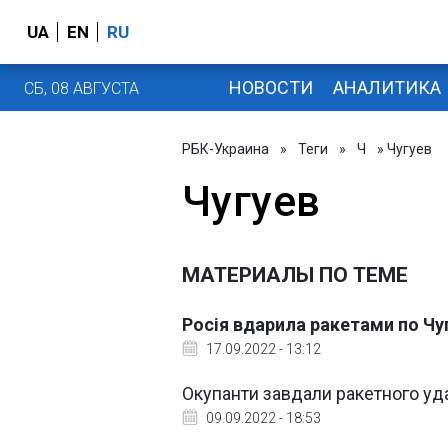
UA
EN
RU
НОВОСТИ
АНАЛИТИКА
СБ, 08 АВГУСТА
РБК-Украина
»
Теги
»
Ч
» Чугуев
Чугуев
МАТЕРИАЛЫ ПО ТЕМЕ
Росія вдарила ракетами по Ч
17.09.2022 - 13:12
Окупанти завдали ракетного уда
09.09.2022 - 18:53