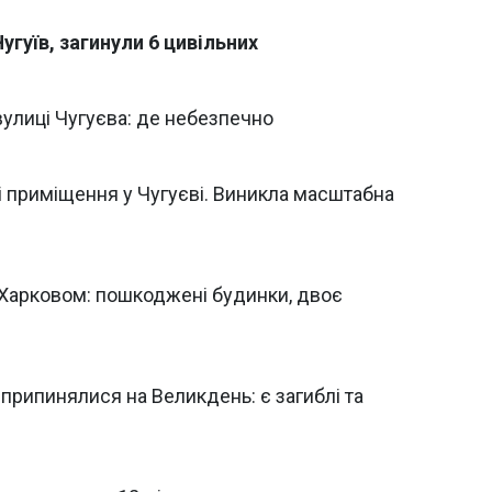
угуїв, загинули 6 цивільних
вулиці Чугуєва: де небезпечно
і приміщення у Чугуєві. Виникла масштабна
д Харковом: пошкоджені будинки, двоє
 припинялися на Великдень: є загиблі та