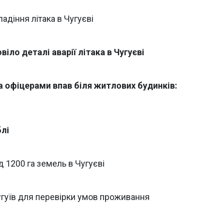
адіння літака в Чугуєві
іло деталі аварії літака в Чугуєві
та офіцерами впав біля житлових будинків:
блі
 1200 га земель в Чугуєві
угуїв для перевірки умов проживання