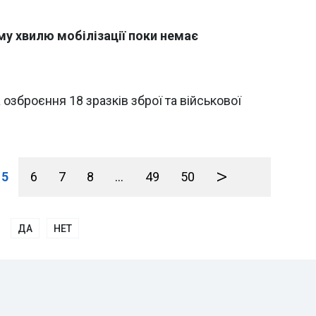
у хвилю мобілізації поки немає
а озброєння 18 зразків зброї та військової
>
5
6
7
8
...
49
50
ДА
НЕТ