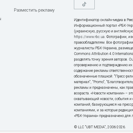
Разместить рекламу
ы
Идентификатор онлайн-медиа в Реес
Информационный портал «РБК-Укр
(украинскую, русскую и английскую
https://www.rbc.ua
. Фотографии, и
правообладателям. Все фотографии
журналисты РБК-Украина, размещен
Commons Attribution 4.0 Internatio
разделять точку зрения авторов. О
опровержению и подтверждению их 
содержание рекламы ответственност
обозначенные плашкой: "Пресс-рели
материал", "Promo", "Благотворител
рекламы и предназначены, как прав
возраста. «Новости компании» – 
охватывающий новости, события и 
компаний, базирующиеся на пресс
компаниями, и за которые редакция
«РБК-Украина» предназначено для ли
© LLC "UBT MEDIA", 2006-2026.