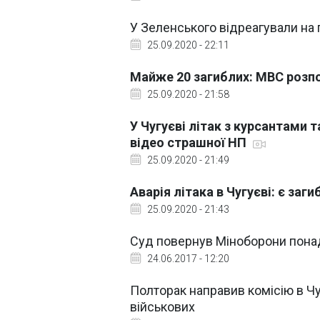
У Зеленського відреагували на п
25.09.2020 - 22:11
Майже 20 загиблих: МВС розпов
25.09.2020 - 21:58
У Чугуєві літак з курсантами 
відео страшної НП
25.09.2020 - 21:49
Аварія літака в Чугуєві: є заги
25.09.2020 - 21:43
Суд повернув Міноборони понад
24.06.2017 - 12:20
Полторак направив комісію в Ч
військових