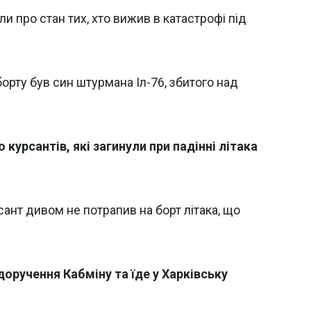
іли про стан тих, хто вижив в катастрофі під
борту був син штурмана Іл-76, збитого над
 курсантів, які загинули при падінні літака
ант дивом не потрапив на борт літака, що
доручення Кабміну та їде у Харківську