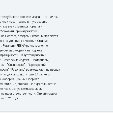
тре субъектов в сфере медиа — R40-05347
аина» имеет трехязычную версию
), главная страница портала –
зображения принадлежат их
 на Портале, авторами которых являются
ы на условиях лицензии Creative
nal. Редакция РБК-Украина может не
ценочные суждения не подлежат
правдивости. За достоверность и
ь несет рекламодатель. Материалы,
зы", "Спецпроект", "Партнерский
ьность", "Резонанс" размещаются на правах
ило, для лиц, достигших 21-летнего
это информационный формат,
объявления, связанные с деятельностью
релизах, выпускаемых самими
 не несет ответственности. Онлайн-медиа
ц от 21 года.