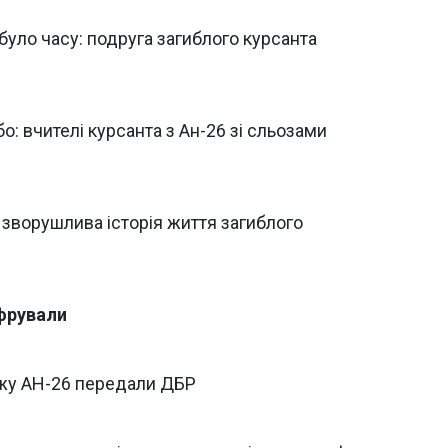
 було часу: подруга загиблого курсанта
о: вчителі курсанта з Ан-26 зі сльозами
 зворушлива історія життя загиблого
ифрували
ажу АН-26 передали ДБР