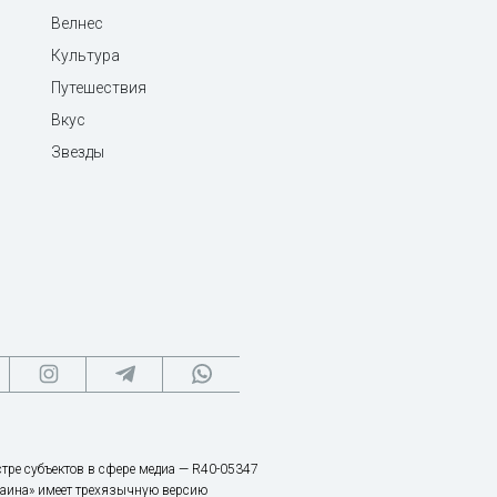
Велнес
Культура
Путешествия
Вкус
Звезды
тре субъектов в сфере медиа — R40-05347
аина» имеет трехязычную версию