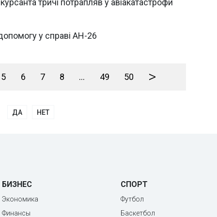
о курсанта тричі потрапляв у авіакатастрофи
допомогу у справі АН-26
>
5
6
7
8
...
49
50
ДА
НЕТ
БИЗНЕС
СПОРТ
Экономика
Футбол
Финансы
Баскетбол