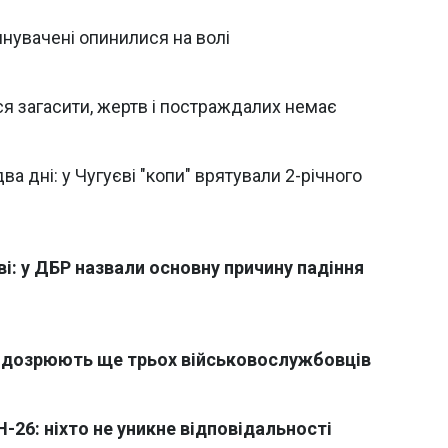
инувачені опинилися на волі
я загасити, жертв і постраждалих немає
а дні: у Чугуєві "копи" врятували 2-річного
і: у ДБР назвали основну причину падіння
 підозрюють ще трьох військовослужбовців
-26: ніхто не уникне відповідальності