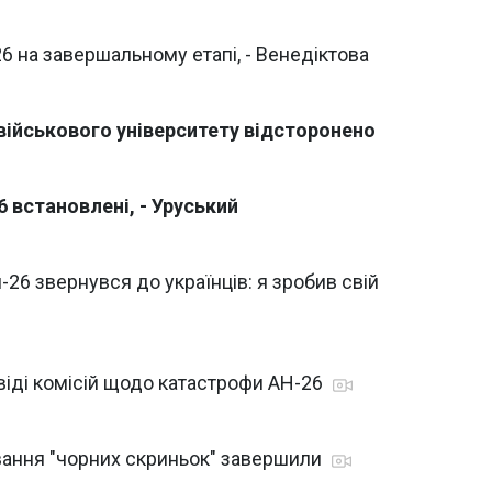
 на завершальному етапі, - Венедіктова
військового університету відсторонено
 встановлені, - Уруський
-26 звернувся до українців: я зробив свій
віді комісій щодо катастрофи АН-26
вання "чорних скриньок" завершили