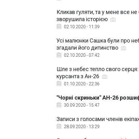
Кликав гуляти, та у мене все не
зворушила історією
02.10.2020 - 11:39
Усі малюнки Сашка були про неб
згадали його дитинство
02.10.2020 - 07:42
Шле з небес тепло свого серця:
курсанта з Ан-26
01.10.2020 - 22:36
"Чорні скриньки" АН-26 розш
30.09.2020 - 15:47
Записи з голосами членів екіп
28.09.2020 - 13:29