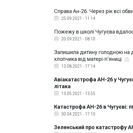
Справа Ан-26. Через рік всі обв
25.09.2021 - 11:14
Пожежу в школі Чугуєва вдалос
20.09.2021 - 08:10
Залишила дитину голодною на дв
хлопчика від матері-п'яниці
13.08.2021 - 17:14
Авіакатастрофа АН-26 у Чугуєв
літака
13.05.2021 - 13:55
Катастрофа АН-26 в Чугуєві:
30.04.2021 - 17:10
Зеленський про катастрофу АН