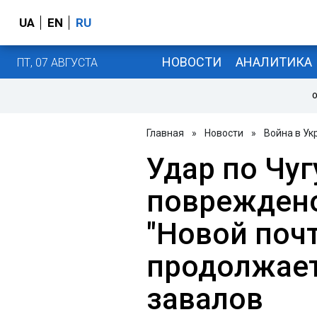
UA
EN
RU
НОВОСТИ
АНАЛИТИКА
ПТ, 07 АВГУСТА
О
Главная
»
Новости
»
Война в Ук
Удар по Чуг
повреждено
"Новой почт
продолжает
завалов