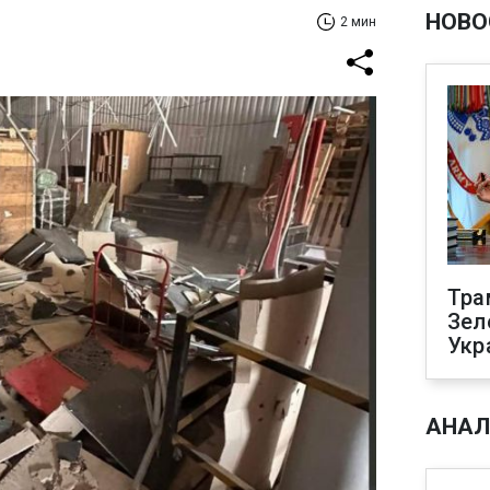
НОВО
2 мин
Тра
Зел
Укр
АНАЛ