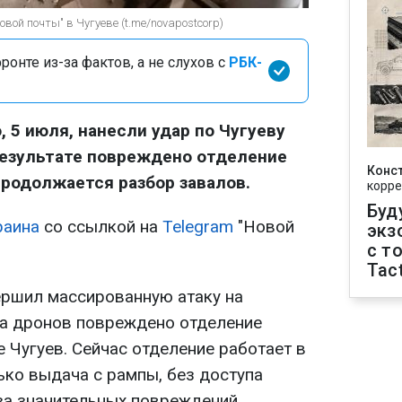
овой почты" в Чугуеве (t.me/novapostcorp)
онте из-за фактов, а не слухов с
РБК-
 5 июля, нанесли удар по Чугуеву
результате повреждено отделение
Конс
продолжается разбор завалов.
корре
Буд
раина
со ссылкой на
Telegram
"Новой
экз
с т
Tact
ершил массированную атаку на
ара дронов повреждено отделение
 Чугуев. Сейчас отделение работает в
ько выдача с рампы, без доступа
за значительных повреждений