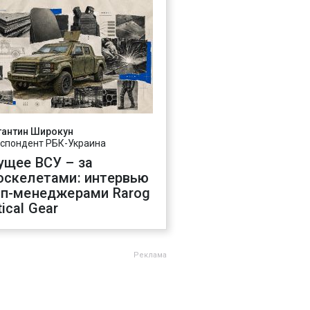
тантин Широкун
спондент РБК-Украина
ущее ВСУ – за
оскелетами: интервью
оп-менеджерами Rarog
ical Gear