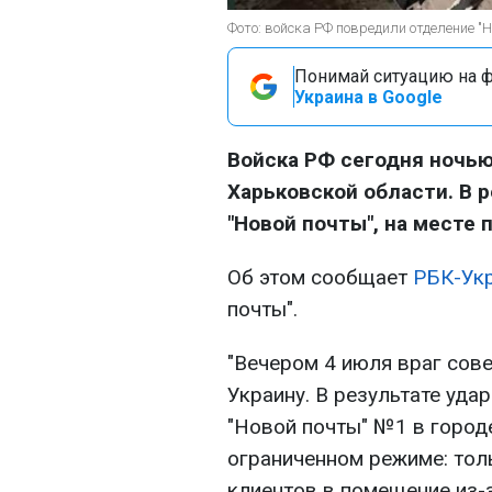
Фото: войска РФ повредили отделение "Н
Понимай ситуацию на фр
Украина в Google
Войска РФ сегодня ночью,
Харьковской области. В 
"Новой почты", на месте 
Об этом сообщает
РБК-Ук
почты".
"Вечером 4 июля враг сов
Украину. В результате уд
"Новой почты" №1 в городе
ограниченном режиме: тол
клиентов в помещение из-