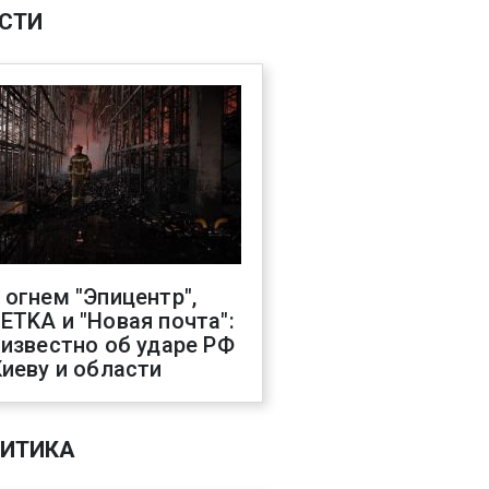
СТИ
 огнем "Эпицентр",
ETKA и "Новая почта":
 известно об ударе РФ
Киеву и области
ИТИКА