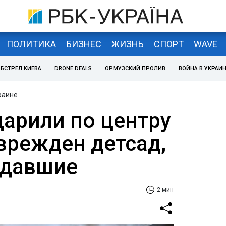
ПОЛИТИКА
БИЗНЕС
ЖИЗНЬ
СПОРТ
WAVE
БСТРЕЛ КИЕВА
DRONE DEALS
ОРМУЗСКИЙ ПРОЛИВ
ВОЙНА В УКРАИ
раине
дарили по центру
оврежден детсад,
адавшие
2 мин