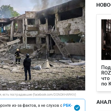
НОВО
Под
ROZ
что
по 
ая, есть пострадавшие (facebook.com/DSNSKHARKIV)
АНАЛ
онте из-за фактов, а не слухов с
РБК-