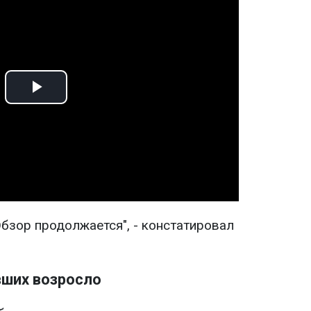
Play
Video
бзор продолжается", - констатировал
вших возросло