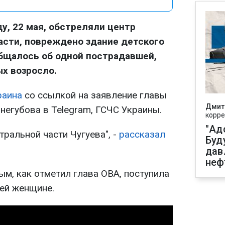
у, 22 мая, обстреляли центр
асти, повреждено здание детского
бщалось об одной пострадавшей,
х возросло.
раина
со ссылкой на заявление главы
Дмит
негубова в Telegram, ГСЧС Украины.
корре
"Ад
тральной части Чугуева", -
рассказал
Буд
дав
неф
м, как отметил глава ОВА, поступила
ей женщине.