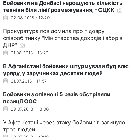
Бойовики на Донбасі нарощують кількість
техніки біля лінії розмежування, - СЦКК
02.08.2018 - 12:29
Прокуратура повідомила про підозру
співробітнику "Міністерства доходів і зборів
ДНР"
01.08.2018 - 13:20
В Афганістані бойовики штурмували будівлю
уряду, у заручниках десятки людей
31.07.2018 - 17:57
Бойовики з опівночі 5 разів обстріляли
позиції ООС
29.07.2018 - 13:06
У Афганістані через атаку бойовиків загинуло
троє людей