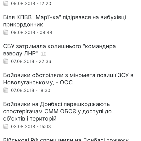
09.08.2018 - 12:20
Біля КПВВ "Мар’їнка" підірвався на вибухівці
прикордонник
09.08.2018 - 09:49
СБУ затримала колишнього "командира
взводу ЛНР"
07.08.2018 - 22:36
Бойовики обстріляли з міномета позиції ЗСУ в
Новолуганському, - ООС
07.08.2018 - 18:30
Бойовики на Донбасі перешкоджають
спостерігачам СММ ОБСЄ у доступі до
об'єктів і територій
03.08.2018 - 15:03
Військові РФ спричинили на Донбасі пожежу