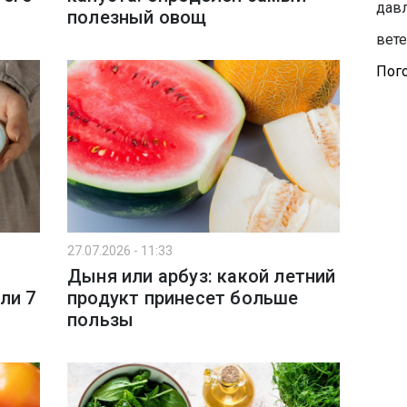
давл
полезный овощ
вете
Пого
27.07.2026 - 11:33
Дыня или арбуз: какой летний
ли 7
продукт принесет больше
пользы