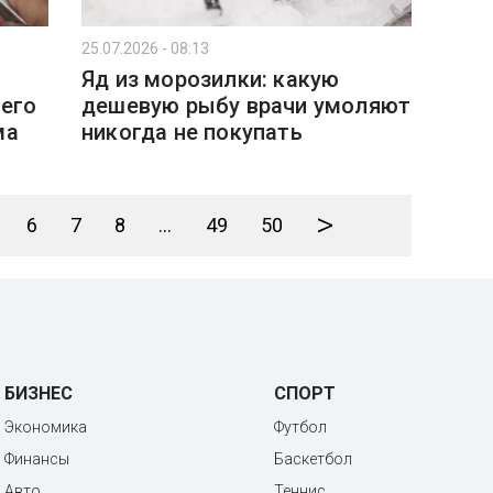
25.07.2026 - 08:13
Яд из морозилки: какую
его
дешевую рыбу врачи умоляют
ма
никогда не покупать
>
6
7
8
...
49
50
БИЗНЕС
СПОРТ
Экономика
Футбол
Финансы
Баскетбол
Авто
Теннис