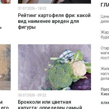
ГЛ
31.07.2026 - 18:02
Рейтинг картофеля фри: какой
Цены
вид наименее вреден для
дизе
ь
фигуры
Жару
буде
Стар
маги
пост
Жиль
насч
дела
Пог
Кие
30.07.2026 - 09:22
м
Брокколи или цветная
влаж
 его
капуста: определен самый