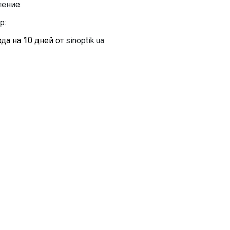
ение:
р:
да на 10 дней от
sinoptik.ua