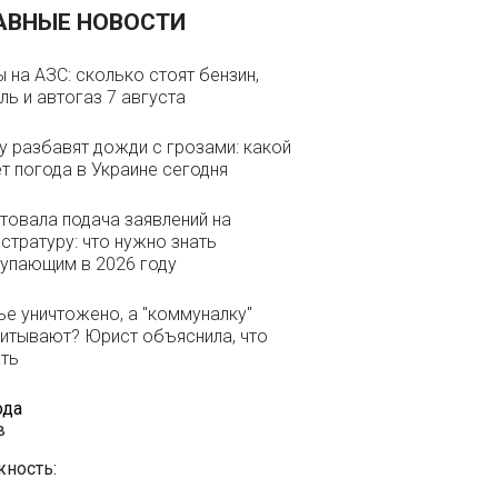
АВНЫЕ НОВОСТИ
 на АЗС: сколько стоят бензин,
ль и автогаз 7 августа
 разбавят дожди с грозами: какой
т погода в Украине сегодня
товала подача заявлений на
стратуру: что нужно знать
упающим в 2026 году
е уничтожено, а "коммуналку"
итывают? Юрист объяснила, что
ть
ода
в
ность: