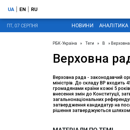
UA
EN
RU
НОВИНИ
АНАЛІТИКА
ПТ, 07 СЕРПНЯ
РБК-Україна
»
Теги
»
В
» Верховна
Верховна ра
Верховна рада - законодавчий ор
міністрів. До складу ВР входить 
громадянами країни кожні 5 років
внесення змін до Конституції, з
загальнонаціональних референдум
затвердження кандидатур на посад
рішення затверджуються шляхом 