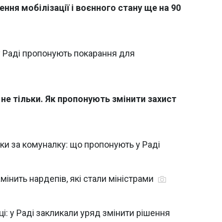
ня мобілізації і воєнного стану ще на 90
 у Раді пропонують покарання для
і не тільки. Як пропонують змінити захист
жки за комуналку: що пропонують у Раді
мінить нардепів, які стали міністрами
і: у Раді закликали уряд змінити рішення