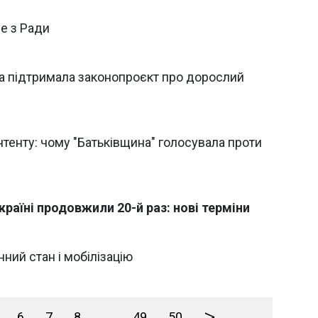
е з Ради
да підтримала законопроєкт про дорослий
тенту: чому "Батьківщина" голосувала проти
країні продовжили 20-й раз: нові терміни
ний стан і мобілізацію
>
6
7
8
...
49
50