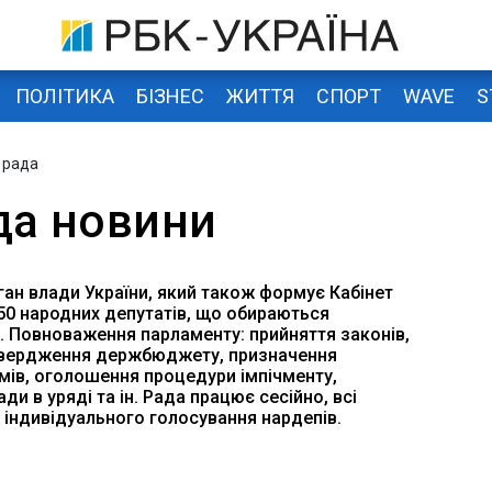
ПОЛІТИКА
БІЗНЕС
ЖИТТЯ
СПОРТ
WAVE
S
 рада
да новини
ган влади України, який також формує Кабінет
450 народних депутатів, що обираються
. Повноваження парламенту: прийняття законів,
атвердження держбюджету, призначення
ів, оголошення процедури імпічменту,
и в уряді та ін. Рада працює сесійно, всі
індивідуального голосування нардепів.