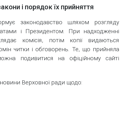
закони і порядок їх прийняття
ормує законодавство шляхом розгляду
татами і Президентом. При надходженні
лядає комісія, потім копії видаються
мін читки і обговорень. Те, що прийняла
можна подивитися на офіційному сайті
 новини Верховної ради щодо: