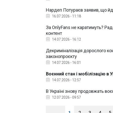
Нардеп Потураєв заявив, що йд
16.07.2026 - 11:18
За OnlyFans не каратимуть? Ра
контент
14.07.2026 - 16:12
Декриміналізація дорослого кон
законопроєкту
14.07.2026 - 16:01
Воєнний стан і мобілізацію в У
14.07.2026 - 12:57
В Україні знову продовжать воєн
12.07.2026 - 09:57
1
2
3
4
5