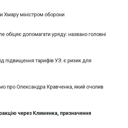
ти Хмару міністром оборони
але обіцяє допомагати уряду: названо головні
ід підвищення тарифів УЗ: є ризик для
омо про Олександра Кравченка, який очолив
фракцію через Клименка, призначення