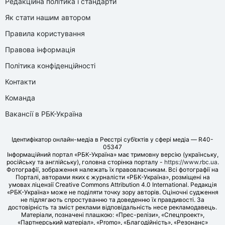
Редакційна політика і стандарти
Як стати нашим автором
Правила користування
Правова інформація
Політика конфіденційності
Контакти
Команда
Вакансії в РБК-Україна
Ідентифікатор онлайн-медіа в Реєстрі суб’єктів у сфері медіа — R40-
05347
Інформаційний портал «РБК-Україна» має тримовну версію (українську,
російську та англійську), головна сторінка порталу -
https://www.rbc.ua
.
Фотографії, зображення належать їх правовласникам. Всі фотографії на
Порталі, авторами яких є журналісти «РБК-Україна», розміщені на
умовах ліцензії Creative Commons Attribution 4.0 International. Редакція
«РБК-Україна» може не поділяти точку зору авторів. Оціночні судження
не підлягають спростуванню та доведенню їх правдивості. За
достовірність та зміст реклами відповідальність несе рекламодавець.
Матеріали, позначені плашкою: «Прес-релізи», «Спецпроект»,
«Партнерський матеріал», «Promo», «Благодійність», «Резонанс»