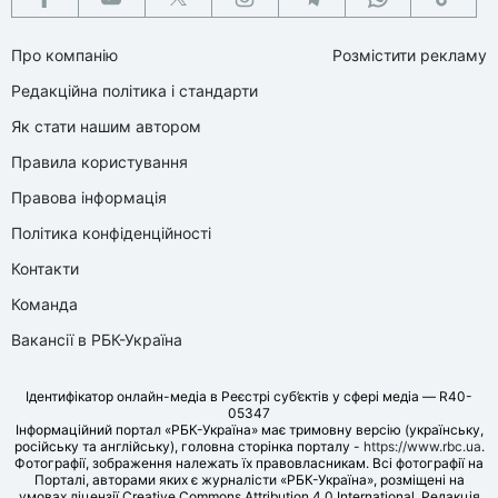
Про компанію
Розмістити рекламу
Редакційна політика і стандарти
Як стати нашим автором
Правила користування
Правова інформація
Політика конфіденційності
Контакти
Команда
Вакансії в РБК-Україна
Ідентифікатор онлайн-медіа в Реєстрі суб’єктів у сфері медіа — R40-
05347
Інформаційний портал «РБК-Україна» має тримовну версію (українську,
російську та англійську), головна сторінка порталу -
https://www.rbc.ua
.
Фотографії, зображення належать їх правовласникам. Всі фотографії на
Порталі, авторами яких є журналісти «РБК-Україна», розміщені на
умовах ліцензії Creative Commons Attribution 4.0 International. Редакція