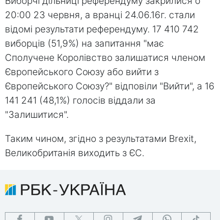
Виборчі дільниці референдуму закрилися о
20:00 23 червня, а вранці 24.06.16г. стали
відомі результати референдуму. 17 410 742
виборців (51,9%) на запитання "має
Сполучене Королівство залишатися членом
Європейського Союзу або вийти з
Європейського Союзу?" відповіли "Вийти", а 16
141 241 (48,1%) голосів віддали за
"Залишитися".
Таким чином, згідно з результатами Brexit,
Великобританія виходить з ЄС.