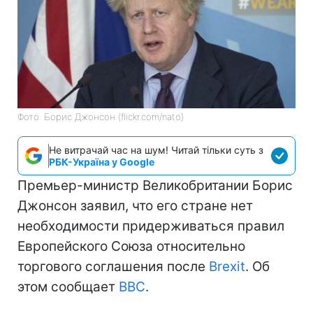
Фото: Борис Джонсон (flickr.com/nato)
Не витрачай час на шум! Читай тільки суть з
РБК-Україна у Google
Премьер-министр Великобритании Борис
Джонсон заявил, что его стране нет
необходимости придерживаться правил
Европейского Союза относительно
торгового соглашения после
Brexit
. Об
этом сообщает
BBC
.