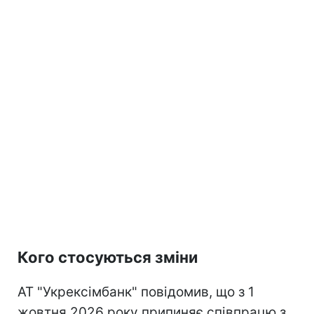
Кого стосуються зміни
АТ "Укрексімбанк" повідомив, що з 1
жовтня 2026 року припиняє співпрацю з