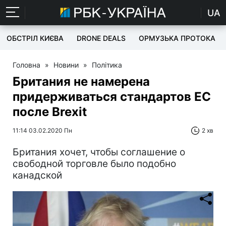
UA
ОБСТРІЛ КИЄВА
DRONE DEALS
ОРМУЗЬКА ПРОТОКА
Головна
»
Новини
»
Політика
Британия не намерена
придерживаться стандартов ЕС
после Brexit
11:14 03.02.2020 Пн
2 хв
Британия хочет, чтобы соглашение о
свободной торговле было подобно
канадской