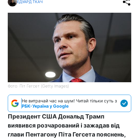
ЕДУАРД ТКАЧ
Фото: Піт Гегсет (Getty Images)
Не витрачай час на шум! Читай тільки суть з
РБК-Україна у Google
Президент США Дональд Трамп
виявився розчарований і зажадав від
глави Пентагону Піта Гегсета пояснень,