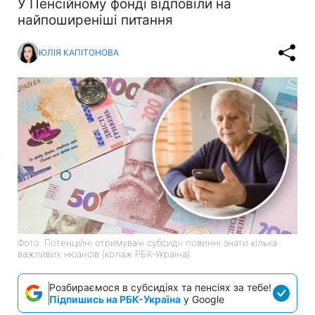
У Пенсійному фонді відповіли на
найпоширеніші питання
ЮЛІЯ КАПІТОНОВА
Фото: Потенційні отримувачі субсидії повинні знати кілька
важливих нюансів (колаж РБК-Україна)
Розбираємося в субсидіях та пенсіях за тебе!
Підпишись на РБК-Україна
у Google