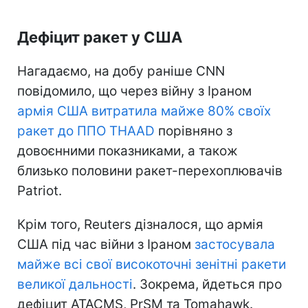
Дефіцит ракет у США
Нагадаємо, на добу раніше CNN
повідомило, що через війну з Іраном
армія США витратила майже 80% своїх
ракет до ППО THAAD
порівняно з
довоєнними показниками, а також
близько половини ракет-перехоплювачів
Patriot.
Крім того, Reuters дізналося, що армія
США під час війни з Іраном
застосувала
майже всі свої високоточні зенітні ракети
великої дальності
. Зокрема, йдеться про
дефіцит ATACMS, PrSM та Tomahawk.