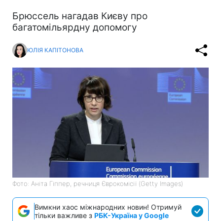
Брюссель нагадав Києву про
багатомільярдну допомогу
ЮЛІЯ КАПІТОНОВА
Фото: Аніта Гіппер, речниця Єврокомісії (Getty Images)
Вимкни хаос міжнародних новин! Отримуй
тільки важливе з
РБК-Україна у Google