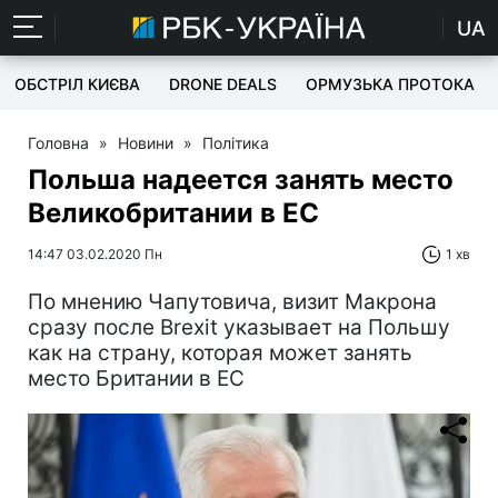
UA
ОБСТРІЛ КИЄВА
DRONE DEALS
ОРМУЗЬКА ПРОТОКА
Головна
»
Новини
»
Політика
Польша надеется занять место
Великобритании в ЕС
14:47 03.02.2020 Пн
1 хв
По мнению Чапутовича, визит Макрона
сразу после Brexit указывает на Польшу
как на страну, которая может занять
место Британии в ЕС