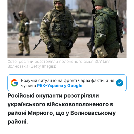
Фото: росіяни розстріляли полоненого бійця ЗСУ біля
Волновахи (Getty Images)
Розумій ситуацію на фронті через факти, а не
чутки з
РБК-Україна у Google
Російські окупанти розстріляли
українського військовополоненого в
районі Мирного, що у Волноваському
районі.