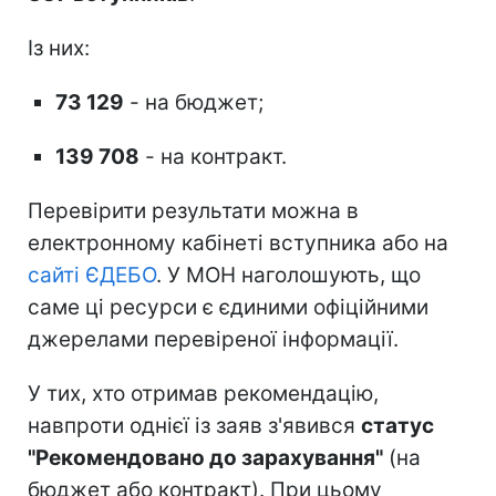
Із них:
73 129
- на бюджет;
139 708
- на контракт.
Перевірити результати можна в
електронному кабінеті вступника або на
сайті ЄДЕБО
. У МОН наголошують, що
саме ці ресурси є єдиними офіційними
джерелами перевіреної інформації.
У тих, хто отримав рекомендацію,
навпроти однієї із заяв з'явився
статус
"Рекомендовано до зарахування"
(на
бюджет або контракт). При цьому