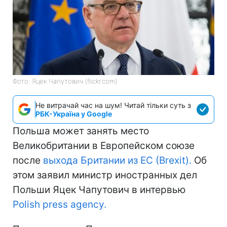
Фото: Яцек Чапутович (flickr.com)
Не витрачай час на шум! Читай тільки суть з
РБК-Україна у Google
Польша может занять место
Великобритании в Европейском союзе
после
выхода Британии из ЕС (Brexit).
Об
этом заявил министр иностранных дел
Польши Яцек Чапутович в интервью
Polish press agency.