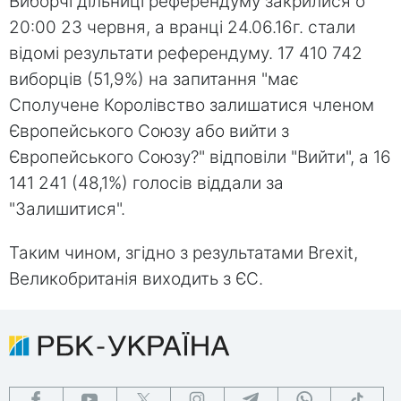
Виборчі дільниці референдуму закрилися о
20:00 23 червня, а вранці 24.06.16г. стали
відомі результати референдуму. 17 410 742
виборців (51,9%) на запитання "має
Сполучене Королівство залишатися членом
Європейського Союзу або вийти з
Європейського Союзу?" відповіли "Вийти", а 16
141 241 (48,1%) голосів віддали за
"Залишитися".
Таким чином, згідно з результатами Brexit,
Великобританія виходить з ЄС.