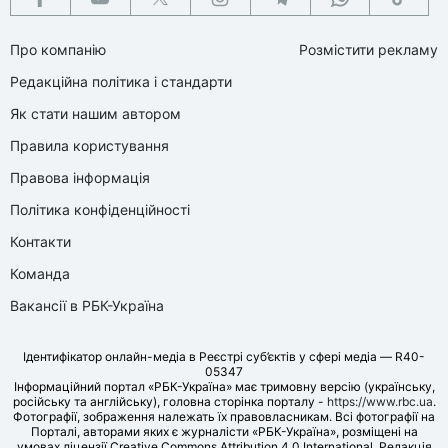
Про компанію
Розмістити рекламу
Редакційна політика і стандарти
Як стати нашим автором
Правила користування
Правова інформація
Політика конфіденційності
Контакти
Команда
Вакансії в РБК-Україна
Ідентифікатор онлайн-медіа в Реєстрі суб’єктів у сфері медіа — R40-
05347
Інформаційний портал «РБК-Україна» має тримовну версію (українську,
російську та англійську), головна сторінка порталу -
https://www.rbc.ua
.
Фотографії, зображення належать їх правовласникам. Всі фотографії на
Порталі, авторами яких є журналісти «РБК-Україна», розміщені на
умовах ліцензії Creative Commons Attribution 4.0 International. Редакція